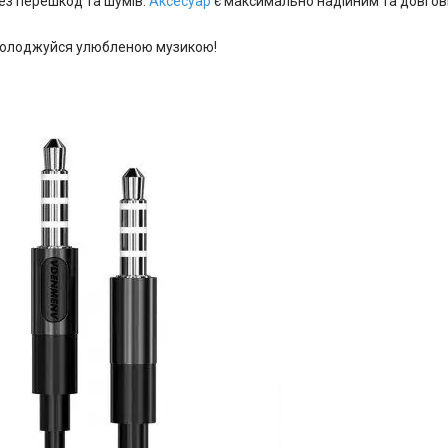
без перешкод та шумів.
Аксесуар
є максимально надійним та довгов
солоджуйся улюбленою музикою!