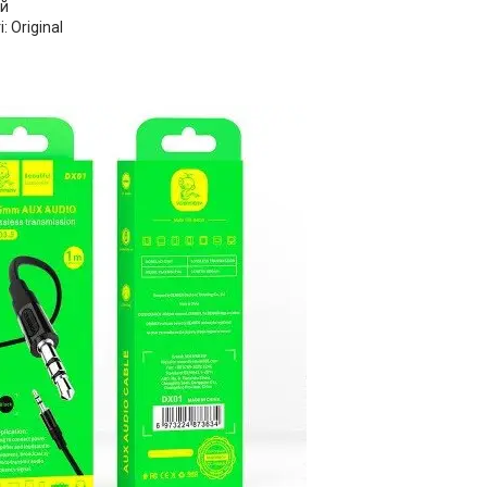
ий
: Original