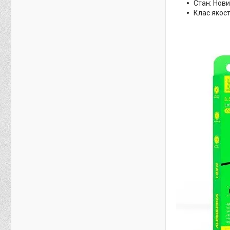
Стан: Нов
Клас якості