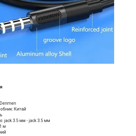
и
 Denmen
робник: Китай
ль
 jack 3.5 мм - jack 3.5 мм
1 м
ний