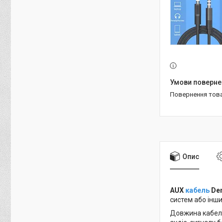
повернення тов
Опис
AUX
кабель
Den
систем або інш
Довжина кабелю