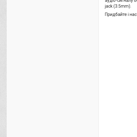
аудіо-сигналу 
jack (3.5mm).
Придбайте і на