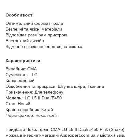
Особливості
Оптимальний формат чохла
Безпечні та якісні матеріали
Відповідає розмірам пристрою
Елегантний дизайн
Відмінне співвідношення «ціна-якість»
Характеристики
Виробник: CMA
Сумісність з: LG
Колір рожевий
Оздоблення та прикраси: Штучна шкіра, Тканина
Призначення: Для телефону
Модель : LG L5 II Dual/E450
Стан: Новий
Країна виробник: Китай
Форм-фактор: Чохол-фліп
Придбати Чохол-фліп СМА LG L5 II Dual/E450 Pink (Snake)
можна в інтернет-магазині Appexpert.com.ua у містах Львів,