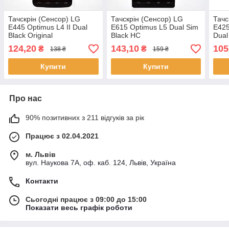
Тачскрін (Сенсор) LG
Тачскрін (Сенсор) LG
Тачс
E445 Optimus L4 II Dual
E615 Optimus L5 Dual Sim
E425
Black Original
Black HC
Dual
124,20
143,10
105
₴
₴
138 ₴
159 ₴
Купити
Купити
Про нас
90% позитивних з 211 відгуків за рік
Працює з 02.04.2021
м. Львів
вул. Наукова 7А, оф. каб. 124, Львів, Україна
Контакти
Сьогодні працює з 09:00 до 15:00
Показати весь графік роботи