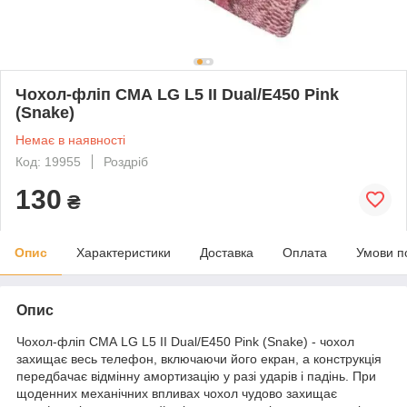
Чохол-фліп СМА LG L5 II Dual/E450 Pink
(Snake)
Немає в наявності
Код: 19955
Роздріб
130
₴
Опис
Характеристики
Доставка
Оплата
Умови п
Опис
Чохол-фліп СМА LG L5 II Dual/E450 Pink (Snake) - чохол
захищає весь телефон, включаючи його екран, а конструкція
передбачає відмінну амортизацію у разі ударів і падінь. При
щоденних механічних впливах чохол чудово захищає