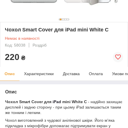
Чохол Smart Cover для iPad mini White C
Немає в наявності
Код: 58038
Роздріб
220
₴
Опис
Характеристики
Доставка
Оплата
Умови п
Опис
Чохол Smart Cover для
iPad
mini White C
- надійно захищає
дисплей і задню сторону - при цьому iPad залишається таким
же тонким і легким.
Чохол виготовлений з чудової анілінової шкіри. Його м'яка
підкладка з мікрофібри допомагає підтримувати екран у