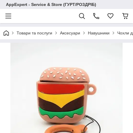
AppExpert - Service & Store (ГУРТ/РОЗДРІБ)
Товари та послуги
Аксесуари
Навушники
Чохли д