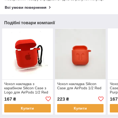
Всі умови повернення
Подібні товари компанії
Чохол накладка з
Чохол накладка Silicon
Чохо
карабіном Silicon Case з
Case для AirPods 1/2 Red
Case
Logo для AirPods 1/2 Red
Purp
167
223
167
₴
₴
Купити
Купити