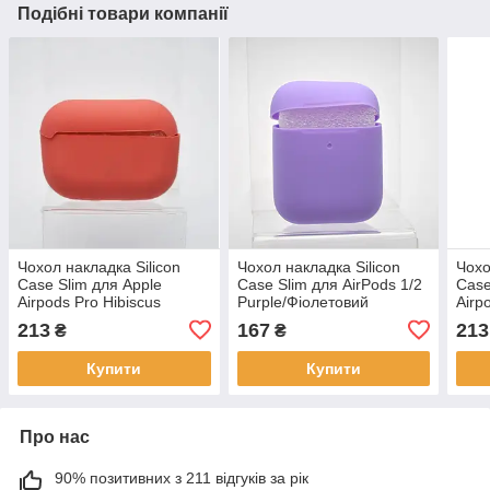
Подібні товари компанії
Чохол накладка Silicon
Чохол накладка Silicon
Чохо
Case Slim для Apple
Case Slim для AirPods 1/2
Case
Airpods Pro Hibiscus
Purple/Фіолетовий
Airp
213
167
213
₴
₴
Купити
Купити
Про нас
90% позитивних з 211 відгуків за рік