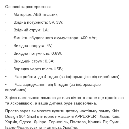
Основні характеристики:
· Матеріал: ABS-пластик;
· Вхідна потужність: 5V, 3W;
· Вхідний струм: 1A;
· Ємність вбудованого акумулятора: 400 мАг;
· Вихідна напруга: 4V;
· Вихідна потужність: 0.6W;
· Вихідний струм: 0.5A;
· Зарядка через micro-USB;
• Час роботи: до 4 годин (за інформацією від виробника);
• Час заряджання: від 8 годин (за інформацією
виробника).
З цією настільною лампою дитяча кімната стане ще цікавішою
та яскравішою, а ваша дитина буде задоволена.
Просто зараз ви можете купити дитячу настільну лампу Kids
Design 904 Snail в інтернет-магазині APPEXPERT Львів, Київ,
Харків, Одеса, Дніпро, Тернопіль, Полтава, Кривий Ріг, Суми,
Івано-Франківськ та інші міста України.