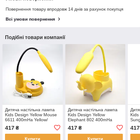
Повернення товару впродовж 14 днів за рахунок покупця
Всі умови повернення
Подібні товари компанії
Дитяча настільна лампа
Дитяча настільна лампа
Дитя
Kids Design Yellow Mouse
Kids Design Yellow
Kids
6611 400mHa Yellow/
Elephant 802 400mHa
Sun
Жовта
(Жовтий слон)
417
417
417
₴
₴
Купити
Купити