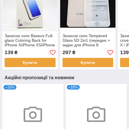
Захисне скло Baseus Full-
Захисне скло Tempered
Захи
glass Coloring Back for
Glass 5D 2in1 (переднє +
cove
iPhone X/iPhone XS/iPhone
заднє для iPhone 8
X / 
11 Pro 5.8" Blue
(0.3mm) White+Gold
139
297
139
₴
₴
Купити
Купити
Акційні пропозиції та новинки
–10%
–10%