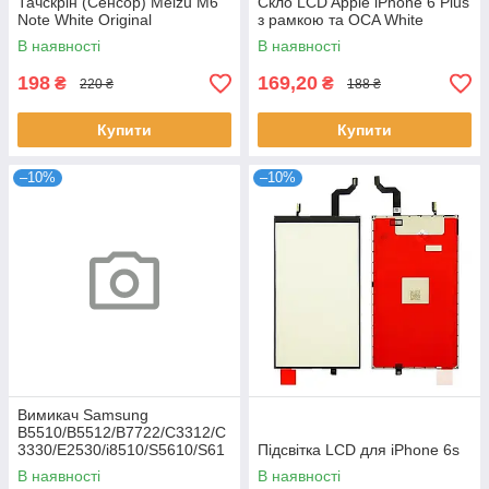
Тачскрін (Сенсор) Meizu M6
Скло LCD Apple iPhone 6 Plus
Note White Original
з рамкою та OCA White
В наявності
В наявності
198
169,20
₴
₴
220 ₴
188 ₴
Купити
Купити
–10%
–10%
Вимикач Samsung
B5510/B5512/B7722/C3312/C
3330/E2530/i8510/S5610/S61
Підсвітка LCD для iPhone 6s
02
В наявності
В наявності