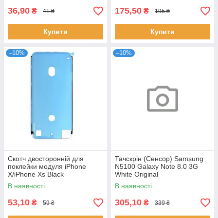
36,90
175,50
₴
₴
41 ₴
195 ₴
Купити
Купити
–10%
–10%
Скотч двосторонній для
Тачскрін (Сенсор) Samsung
поклейки модуля iPhone
N5100 Galaxy Note 8.0 3G
X/iPhone Xs Black
White Original
В наявності
В наявності
53,10
305,10
₴
₴
59 ₴
339 ₴