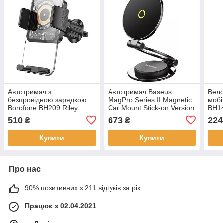
Автотримач з
Автотримач Baseus
Вел
безпровідною зарядкою
MagPro Series II Magnetic
мобi
Borofone BH209 Riley
Car Mount Stick-on Version
BH14
wireless fast charging car
Black C40172900121-00
510
673
224
₴
₴
holder (air outlet) Black
Купити
Купити
Про нас
90% позитивних з 211 відгуків за рік
Працює з 02.04.2021