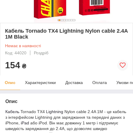
Кабель Tornado TX4 Lightning Nylon cable 2.4A
1M Black
Немає в наявності
Код: 44020
Роздріб
154
₴
Опис
Характеристики
Доставка
Оплата
Умови п
Опис
Кабель
Tornado TX4
Lightning
Nylon cable 2.4A 1M - це кабель
з інтерфейсом Lightning для заряджання та передачі даних з
iPhone,
iPad
або iPod. Він має довжину 1 метр і підтримує
швидкість заряджання до 2.4А, що дозволяє швидко