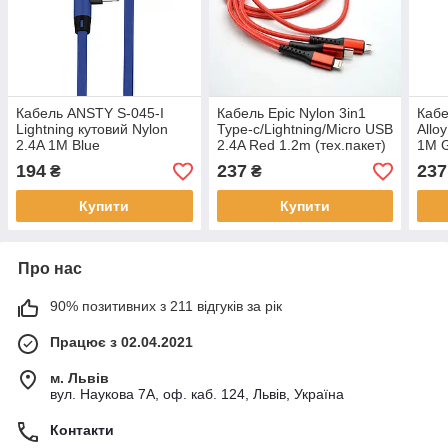
Кабель ANSTY S-045-I
Кабель Epic Nylon 3in1
Кабе
Lightning кутовий Nylon
Type-c/Lightning/Micro USB
Allo
2.4A 1M Blue
2.4A Red 1.2m (тех.пакет)
1M 
194
237
237
₴
₴
Купити
Купити
Про нас
90% позитивних з 211 відгуків за рік
Працює з 02.04.2021
м. Львів
вул. Наукова 7А, оф. каб. 124, Львів, Україна
Контакти