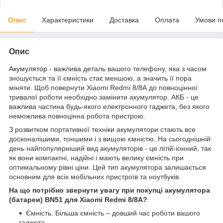
Опис
Характеристики
Доставка
Оплата
Умови п
Опис
Акумулятор
- важлива деталь вашого телефону, яка з часом
зношується та її ємність стає меншою, а значить її пора
міняти. Щоб повернути Xiaomi Redmi 8/8A до повноцінної
тривалої роботи необхідно замінити акумулятор. АКБ - це
важлива частина будь-якого електронного гаджета, без якого
неможлива повноцінна робота пристрою.
З розвитком портативної техніки акумулятори стають все
досконалішими, тоншими і з вищою ємністю. На сьогоднішній
день найпопулярніший вид акумуляторів - це літій-іонний, так
як вони компактні, надійні і мають велику ємність при
оптимальному рівні ціни. Цей тип акумулятора залишається
основним для всіх мобільних пристроїв та ноутбуків.
На що потрібно звернути увагу при покупці акумулятора
(батареи) BN51 для Xiaomi Redmi 8/8A?
Ємність. Більша ємність – довший час роботи вашого
гаджета.