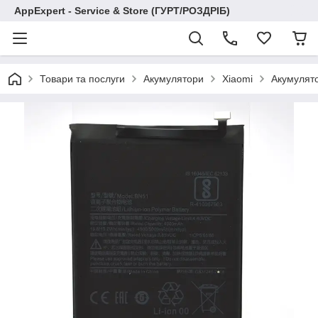
AppExpert - Service & Store (ГУРТ/РОЗДРІБ)
Товари та послуги
Акумулятори
Xiaomi
Акумулято