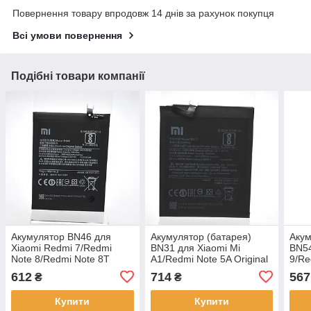
Повернення товару впродовж 14 днів за рахунок покупця
Всі умови повернення
Подібні товари компанії
Акумулятор BN46 для
Акумулятор (батарея)
Акум
Xiaomi Redmi 7/Redmi
BN31 для Xiaomi Mi
BN54
Note 8/Redmi Note 8T
A1/Redmi Note 5A Original
9/Re
Original
Origi
612
714
567
₴
₴
Купити
Купити