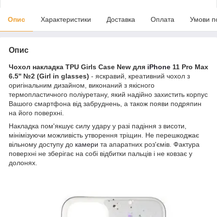
Опис
Характеристики
Доставка
Оплата
Умови п
Опис
Чохол накладка TPU Girls Case New для
iPhone
11 Pro Max
6.5'' №2 (Girl in glasses)
- яскравий, креативний чохол з
оригінальним дизайном, виконаний з якісного
термопластичного поліуретану, який надійно захистить корпус
Вашого смартфона від забруднень, а також появи подряпин
на його поверхні.
Накладка пом'якшує силу удару у разі падіння з висоти,
мінімізуючи можливість утворення тріщин. Не перешкоджає
вільному доступу до
камери
та апаратних роз'ємів. Фактура
поверхні не зберігає на собі відбитки пальців і не ковзає у
долонях.