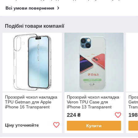
Всі умови повернення
Подібні товари компанії
Прозорий чохол накладка
Прозорий чохол накладка
Проз
TPU Getman для Apple
Veron TPU Case для
Getm
iPhone 16 Transparent
iPhone 13 Transparent
Tran
224
198
₴
Ціну уточнюйте
Купити