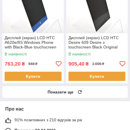
Дисплей (екран) LCD HTC
Дисплей (екран) LCD HTC
A620e/8S Windows Phone
Desire 609 Desire з
with Black-Blue touchscreen
touchscreen Black Original
Original
В наявності
В наявності
763,20
905,40
₴
₴
848 ₴
1 006 ₴
Купити
Купити
Показати ще
Про нас
91% позитивних з 210 відгуків за рік