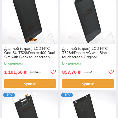
Дисплей (екран) LCD HTC
Дисплей (екран) LCD HTC
One SU T528/Desire 400 Dual
T328d/Desire VC with Black
Sim with Black touchscreen
touchscreen Original
Original
В наявності
В наявності
1 191,60
857,70
₴
₴
1 324 ₴
953 ₴
Купити
Купити
–10%
–10%