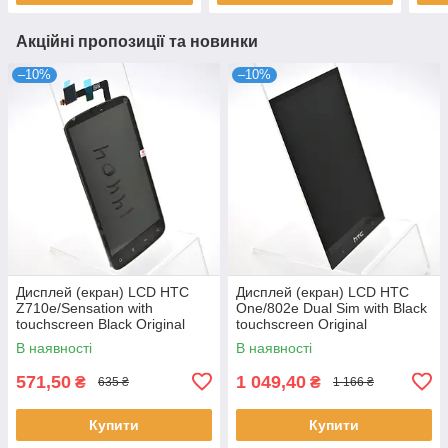
Акційні пропозиції та новинки
–10%
–10%
Дисплей (екран) LCD HTC
Дисплей (екран) LCD HTC
Z710e/Sensation with
One/802e Dual Sim with Black
touchscreen Black Original
touchscreen Original
В наявності
В наявності
571,50
1 049,40
₴
₴
635 ₴
1 166 ₴
Купити
Купити