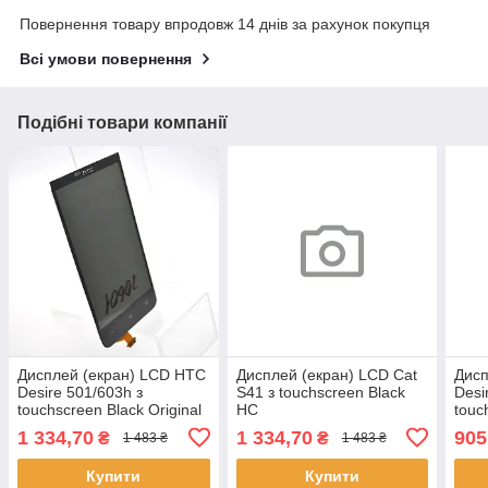
Повернення товару впродовж 14 днів за рахунок покупця
Всі умови повернення
Подібні товари компанії
Дисплей (екран) LCD HTC
Дисплей (екран) LCD Cat
Дисп
Desire 501/603h з
S41 з touchscreen Black
Desi
touchscreen Black Original
HC
touc
1 334,70
1 334,70
905
₴
₴
1 483 ₴
1 483 ₴
Купити
Купити