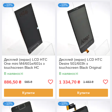
–10%
–10%
Дисплей (екран) LCD HTC
Дисплей (екран) LCD HTC
One mini M4/601e/601s з
Desire 501/603h з
touchscreen Black HC
touchscreen Black Original
В наявності
В наявності
886,50
1 334,70
₴
₴
985 ₴
1 483 ₴
Купити
Купити
–10%
–10%