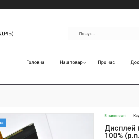
ЗДРІБ)
Головна
Наш товар
Про нас
Дос
В наявності
Ко
Дисплей (
100% (p.n