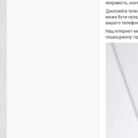
яскравість, кон
Дисплей в теле
може бути скла
вашого телефон
Наш інтернет-ма
пошкоджену і з