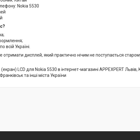
лефону: Nokia 5530
лей
ий
ас?
на;
формлення;
по всій Україні.
е отримати дисплей, який практично нічим не поступається старо
(екран) LCD для Nokia 5530 в інтернет-магазині APPEXPERT Львів, К
-Франківськ та інші міста України