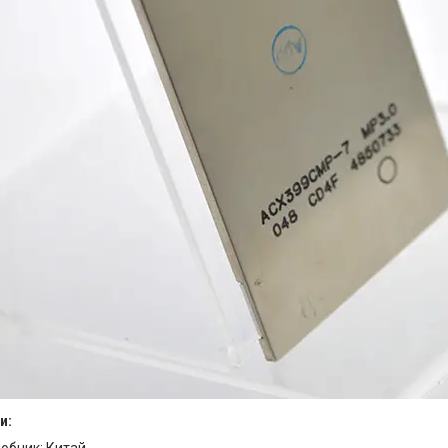
и:
робник: Китай