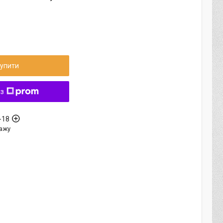
упити
 з
-18
ажу