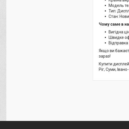
Модель те
Тип: Дисп
Стан: Нов
Чому саме в н
Вигідна ці
Швидке о
Відправка 
Якщо ви бажаєт
зараз!
Купити дисплей 
Ріг, Суми, Івано