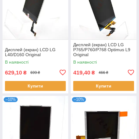
Дисплей (екран) LCD LG
Дисплей (екран) LCD LG
P765/P760/P768 Optimus L9
L40/D160 Original
Original
В наявності
В наявності
629,10
419,40
₴
₴
699 ₴
466 ₴
Купити
Купити
–10%
–10%