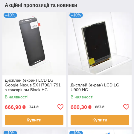
Акційні пропозиції та новинки
–10%
–10%
Дисплей (екран) LCD LG
Google Nexus 5X H790/H791
Дисплей (екран) LCD LG
з тачскріном Black HC
U900 HC
В наявності
В наявності
666,90
600,30
₴
₴
741 ₴
667 ₴
Купити
Купити
–10%
–10%