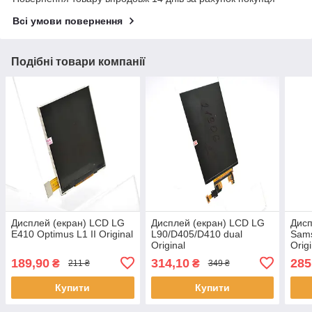
Всі умови повернення
Подібні товари компанії
Дисплей (екран) LCD LG
Дисплей (екран) LCD LG
Дисп
E410 Optimus L1 II Original
L90/D405/D410 dual
Sams
Original
Orig
056
189,90
314,10
285
₴
₴
211 ₴
349 ₴
Купити
Купити