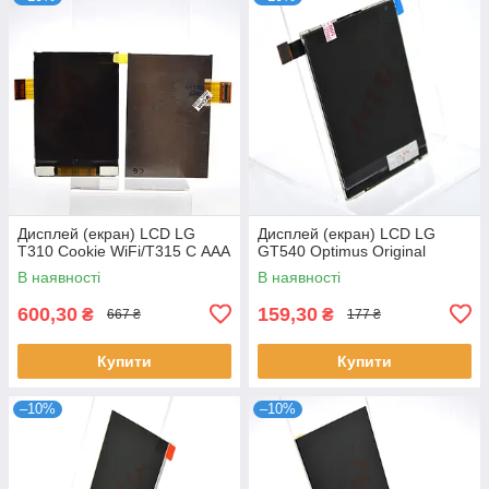
Дисплей (екран) LCD LG
Дисплей (екран) LCD LG
T310 Cookie WiFi/T315 C ААА
GT540 Optimus Original
В наявності
В наявності
600,30
159,30
₴
₴
667 ₴
177 ₴
Купити
Купити
–10%
–10%