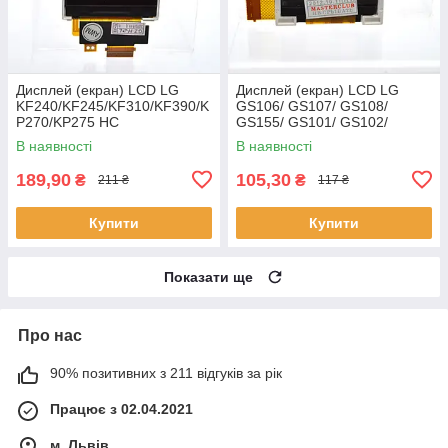
Дисплей (екран) LCD LG
Дисплей (екран) LCD LG
KF240/KF245/KF310/KF390/K
GS106/ GS107/ GS108/
P270/KP275 HC
GS155/ GS101/ GS102/
GD190 HC
В наявності
В наявності
189,90
105,30
₴
₴
211 ₴
117 ₴
Купити
Купити
Показати ще
Про нас
90% позитивних з 211 відгуків за рік
Працює з 02.04.2021
м. Львів