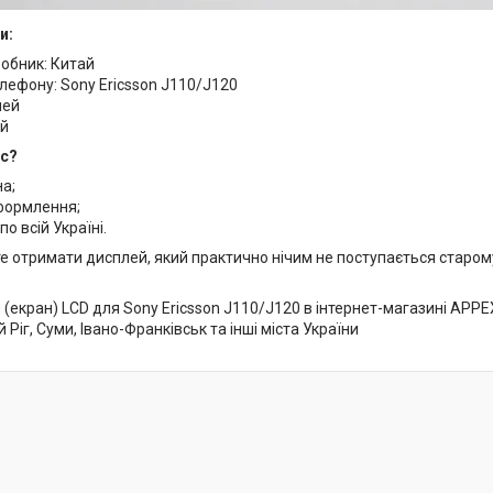
и:
робник: Китай
лефону: Sony Ericsson J110/J120
лей
ий
ас?
на;
формлення;
по всій Україні.
е отримати дисплей, який практично нічим не поступається старо
(екран) LCD для Sony Ericsson J110/J120 в інтернет-магазині APPEXP
 Ріг, Суми, Івано-Франківськ та інші міста України