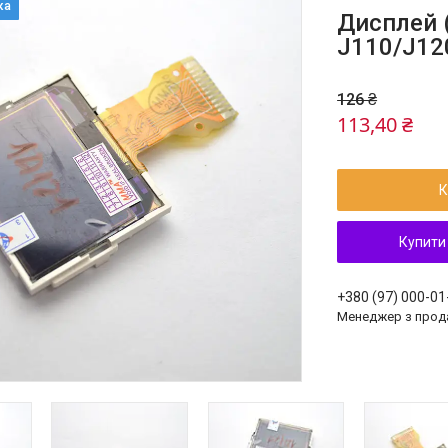
Дисплей (
J110/J12
126 ₴
113,40 ₴
К
Купити
+380 (97) 000-01
Менеджер з прод