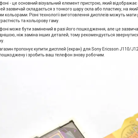
фоні - це основний візуальний елемент пристрою, який відображає
й зазвичай складається з тонкого шару скла або пластику, на який 
ми кольорами. Різні технології виготовлення дисплеїв можуть мати р
трастність та кольорову гаму.
фоні може бути замінений в разі його пошкодження, але це зазвич
днішою, ніж заміна інших деталей, тому рекомендується звернутися
у.
газин пропонує купити дисплей (екран) для Sony Ericsson J110/J12
 пошкоджену і зробить ваш телефон знову робочим.