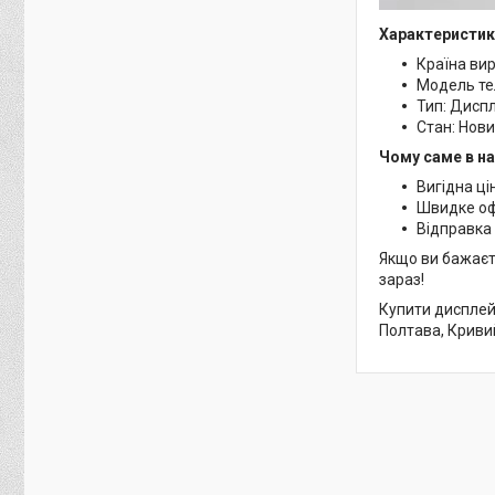
Характеристик
Країна ви
Модель те
Тип: Дисп
Стан: Нов
Чому саме в н
Вигідна ці
Швидке о
Відправка 
Якщо ви бажаєт
зараз!
Купити дисплей 
Полтава, Кривий