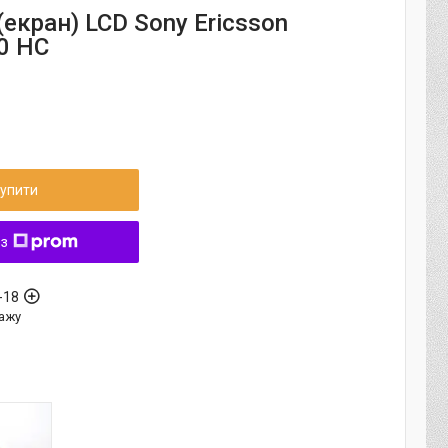
екран) LCD Sony Ericsson
0 HC
упити
 з
-18
ажу