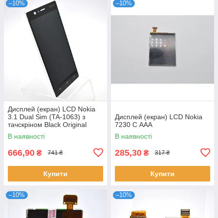
–10%
–10%
Дисплей (екран) LCD Nokia
3.1 Dual Sim (TA-1063) з
Дисплей (екран) LCD Nokia
тачскріном Black Original
7230 C ААА
В наявності
В наявності
666,90
285,30
₴
₴
741 ₴
317 ₴
Купити
Купити
–10%
–10%