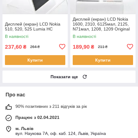
Дисплей (екран) LCD Nokia
Дисплей (екран) LCD Nokia
1600, 2310, 6125мал, 2125,
510, 520, 525 Lumia HC
N71мал, 1208, 1209 Original
(p.n.4851068)
В наявності
В наявності
237,60
189,90
₴
₴
264 ₴
211 ₴
Купити
Купити
Показати ще
Про нас
90% позитивних з 211 відгуків за рік
Працює з 02.04.2021
м. Львів
вул. Наукова 7А, оф. каб. 124, Львів, Україна