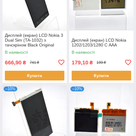
Дисплей (екран) LCD Nokia 3
Dual Sim (TA-1032) з
Дисплей (екран) LCD Nokia
тачскріном Black Original
1202/1203/1280 C ААА
В наявності
В наявності
666,90
179,10
₴
₴
741 ₴
199 ₴
Купити
Купити
–10%
–10%