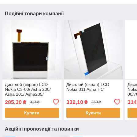
Подібні товари компанії
Дисплей (екран) LCD
Дисплей (екран) LCD
Дисп
Nokia C3-00/ Asha 200/
Nokia 311 Asha HC
Noki
Asha 201/ Asha205/
00/7
Asha210/ Asha302/ E5-00/
285,30
332,10
314
₴
₴
317 ₴
369 ₴
X2-01 HC
Купити
Купити
Акційні пропозиції та новинки