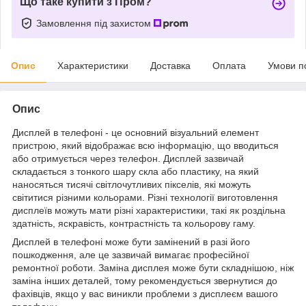
Що таке купити з Пром?
Замовлення під захистом
Опис
Характеристики
Доставка
Оплата
Умови п
Опис
Дисплей в телефоні - це основний візуальний елемент
пристрою, який відображає всю інформацію, що вводиться
або отримується через телефон. Дисплей зазвичай
складається з тонкого шару скла або пластику, на який
наносяться тисячі світлочутливих пікселів, які можуть
світитися різними кольорами. Різні технології виготовлення
дисплеїв можуть мати різні характеристики, такі як роздільна
здатність, яскравість, контрастність та кольорову гаму.
Дисплей в телефоні може бути замінений в разі його
пошкодження, але це зазвичай вимагає професійної
ремонтної роботи. Заміна дисплея може бути складнішою, ніж
заміна інших деталей, тому рекомендується звернутися до
фахівців, якщо у вас виникли проблеми з дисплеєм вашого