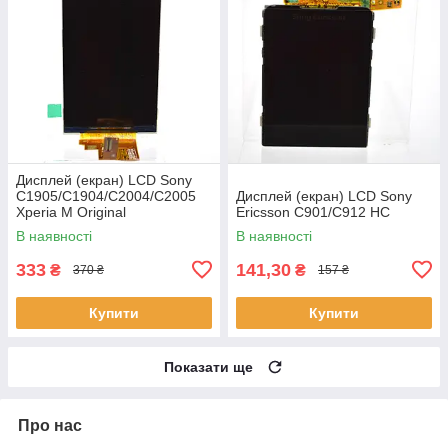
Дисплей (екран) LCD Sony
C1905/C1904/C2004/C2005
Дисплей (екран) LCD Sony
Xperia M Original
Ericsson C901/C912 HC
В наявності
В наявності
333
141,30
₴
₴
370 ₴
157 ₴
Купити
Купити
Показати ще
Про нас