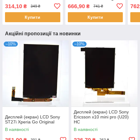
M35h/C5306 Xperia SP HC
Blac
314,10
666,90
762
₴
₴
349 ₴
741 ₴
Купити
Купити
Акційні пропозиції та новинки
–10%
–10%
Дисплей (екран) LCD Sony
Дисплей (екран) LCD Sony
Ericsson x10 mini pro (U20)
ST27i Xperia Go Original
HC
В наявності
В наявності
351,90
236,70