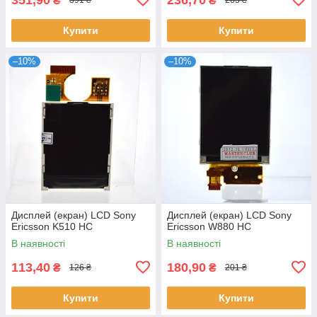
₴
₴
391 ₴
263 ₴
Купити
Купити
–10%
–10%
Дисплей (екран) LCD Sony
Дисплей (екран) LCD Sony
Ericsson K510 HC
Ericsson W880 HC
В наявності
В наявності
113,40
180,90
₴
₴
126 ₴
201 ₴
Купити
Купити