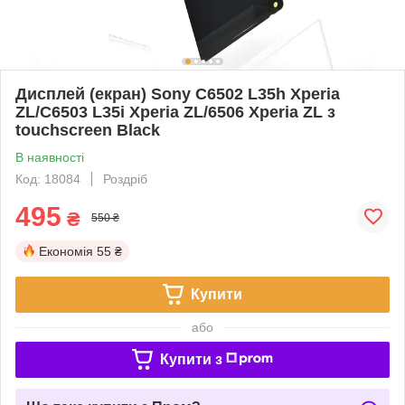
Дисплей (екран) Sony C6502 L35h Xperia
ZL/C6503 L35i Xperia ZL/6506 Xperia ZL з
touchscreen Black
В наявності
Код: 18084
Роздріб
495
₴
550 ₴
Економія
55 ₴
Купити
або
Купити з