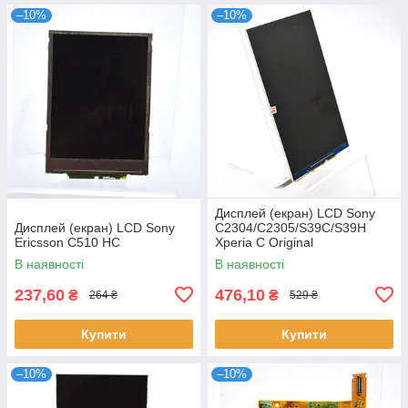
–10%
–10%
Дисплей (екран) LCD Sony
Дисплей (екран) LCD Sony
C2304/C2305/S39C/S39H
Ericsson C510 HC
Xperia C Original
В наявності
В наявності
237,60
476,10
₴
₴
264 ₴
529 ₴
Купити
Купити
–10%
–10%