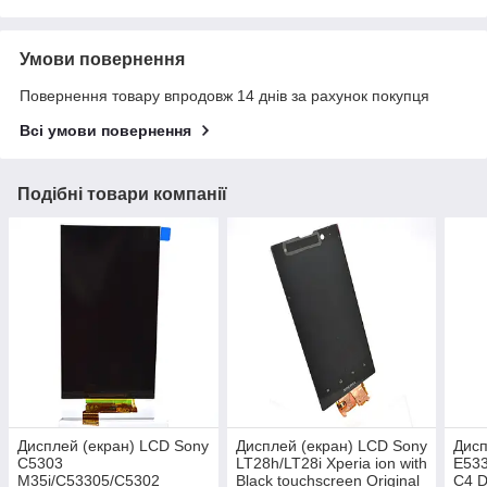
Умови повернення
Повернення товару впродовж 14 днів за рахунок покупця
Всі умови повернення
Подібні товари компанії
Дисплей (екран) LCD Sony
Дисплей (екран) LCD Sony
Дисп
C5303
LT28h/LT28i Xperia ion with
E533
M35i/C53305/C5302
Black touchscreen Original
C4 D