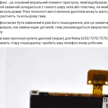
фоні - це основний візуальний елемент пристрою, який відображає
й зазвичай складається з тонкого шару скла або пластику, на який 
ми кольорами. Різні технології виготовлення дисплеїв можуть мати р
трастність та кольорову гаму.
фоні може бути замінений в разі його пошкодження, але це зазвич
днішою, ніж заміна інших деталей, тому рекомендується звернутися
у.
агазин пропонує купити дисплей (екран) для Nokia 6233/7370/7373/
мінить стару пошкоджену і зробить ваш телефон знову робочим.