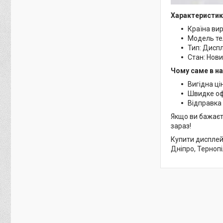
Характеристик
Країна ви
Модель те
Тип: Дисп
Стан: Нов
Чому саме в н
Вигідна ці
Швидке о
Відправка 
Якщо ви бажаєт
зараз!
Купити дисплей
Дніпро, Тернопі