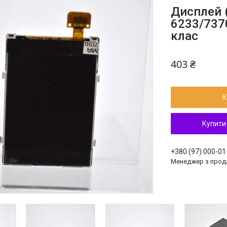
Дисплей (
6233/737
клас
403 ₴
К
Купити
+380 (97) 000-01
Менеджер з прод