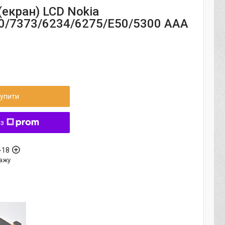
екран) LCD Nokia
0/7373/6234/6275/E50/5300 ААА
упити
 з
-18
ажу