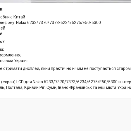
и:
робник: Китай
лефону: Nokia 6233/7370/7373/6234/6275/E50/5300
лей
ий
ас?
на;
формлення;
по всій Україні.
е отримати дисплей, який практично нічим не поступається старо
 (екран) LCD для Nokia 6233/7370/7373/6234/6275/E50/5300 в інтер
ль, Полтава, Кривий Ріг, Суми, Івано-Франківськ та інші міста Україн