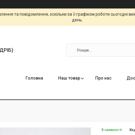
ення та повідомлення, оскільки за її графіком роботи сьогодні в
день.
ЗДРІБ)
Головна
Наш товар
Про нас
Дос
В наявності
Ко