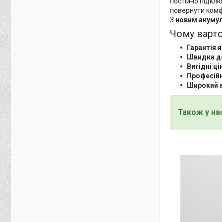
постійно підкл
повернути комф
З
новим
акуму
Чому варто
Гарантія я
Швидка д
Вигідні ці
Професійн
Широкий 
Також у на