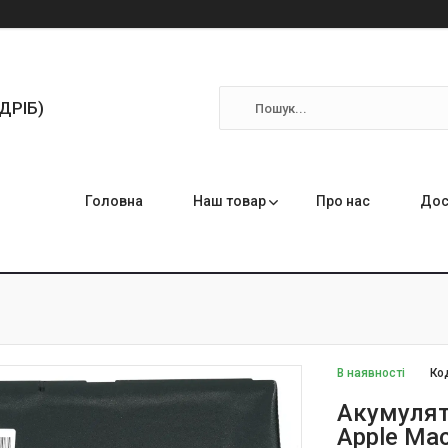
ЗДРІБ)
Головна
Наш товар
Про нас
Дос
В наявності
Ко
Акумулят
Apple Ma