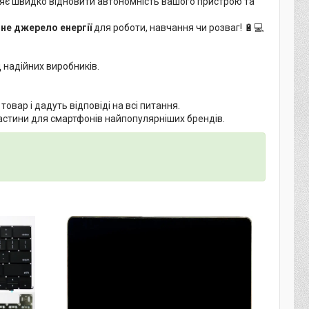
оляє швидко відновити автономність вашого пристрою та
не джерело енергії
для роботи, навчання чи розваг! 🔋💻
 надійних виробників.
вар і дадуть відповіді на всі питання.
частини для смартфонів найпопулярніших брендів.