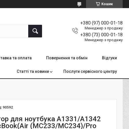
Кошик
+380 (97) 000-01-18
Менеджер з продажу
+380 (73) 000-01-18
Менеджер з продажу
тавка та оплата
Повернення та обмін
Відгуки
Статті та новини
Послуги сервісного центру
д:
90592
ор для ноутбука A1331/A1342
cBook(Air (MC233/MC234)/Pro