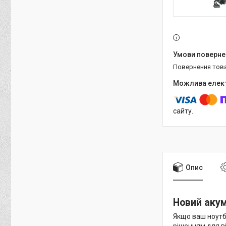
повернення тов
сайту.
Опис
Новий аку
Якщо ваш ноут
рішенням для в