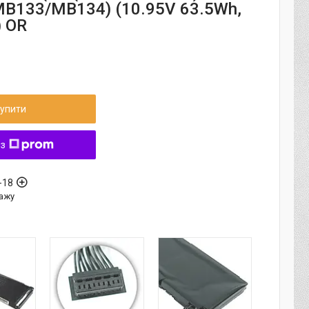
B133/MB134) (10.95V 63.5Wh,
 OR
упити
 з
-18
ажу