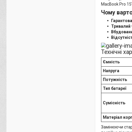
MacBook Pro 15"
Чому варто
Гарантова
Тривалий 
Вбудовани
Відсутніс
Технічні ха
Ємність
Напруга
Потужність
Тип батареї
Сумісність
Матеріал кор
Замінюючи стар