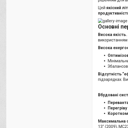
Цей
якісний лі
продуктивніст
Основні пе
Висока якість.
використання
Висока енерго
Оптимізо
Мінімальн
Збалансов
Відсутність “е
підзарядках. В
Вбудовані сис
Перевант
Перегріву
Коротком
Максимальна с
13" (2009), MC2