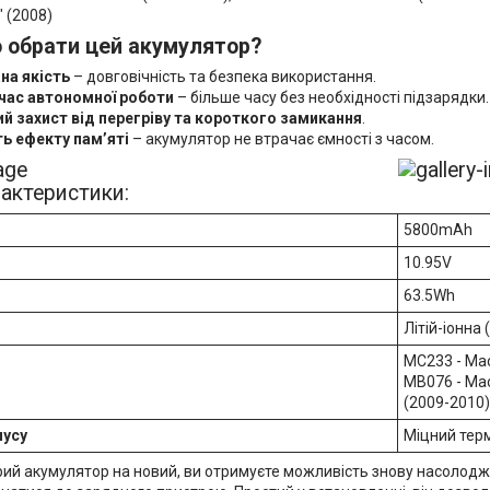
 (2008)
 обрати цей акумулятор?
на якість
– довговічність та безпека використання.
час автономної роботи
– більше часу без необхідності підзарядки.
й захист від перегріву та короткого замикання
.
ть ефекту пам’яті
– акумулятор не втрачає ємності з часом.
рактеристики:
5800mAh
10.95V
63.5Wh
Літій-іонна (
MC233 - Mac
MB076 - Mac
(2009-2010)
пусу
Міцний тер
ий акумулятор на новий, ви отримуєте можливість знову насолоджу