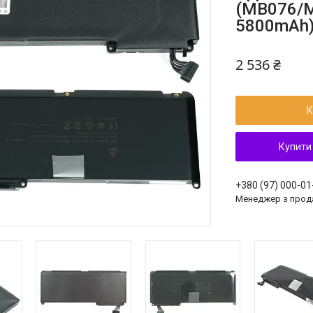
(MB076/M
5800mAh)
2 536 ₴
К
Купити
+380 (97) 000-01
Менеджер з прод