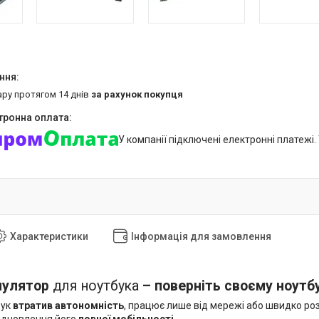
ару протягом 14 днів
за рахунок покупця
У компанії підключені електронні платежі
Характеристики
Інформація для замовлення
мулятор
для ноутбука
– поверніть своєму ноутб
бук
втратив автономність
, працює лише від мережі або швидко р
ідновлення його
повної мобільності
.