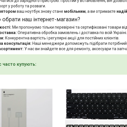
ючатися до зарядного пристрою. Простий у встановленні, він дозв
орт у роботу та розваги.
лятором
ваш ноутбук знову стане
мобільним
, а ви отримаєте
надій
 обрати наш інтернет-магазин?
кості:
Ми пропонуємо тільки перевірені та сертифіковані товари від
оставка:
Оперативна обробка замовлень і доставка по всій Україні.
ни:
Конкурентна вартість і регулярні акції для постійних клієнтів.
а консультація:
Наші менеджери допоможуть підібрати потрібний то
асортимент:
У нас ви знайдете все для ремонту, аксесуари та зап
с часто купують: