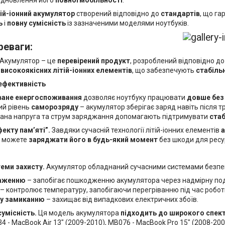
тій-іонний акумулятор
створений відповідно до
стандартів
, що га
ь
і
повну сумісність
із зазначеними моделями ноутбуків.
реваги:
Акумулятор – це
перевірений продукт
, розроблений відповідно до
м
високоякісних літій-іонних елементів
, що забезпечують
стабіль
ефективність
ване енергоспоживання
дозволяє ноутбуку працювати
довше без
ий рівень
саморозряду
– акумулятор зберігає заряд навіть після 
ана напруга та струм заряджання допомагають підтримувати
стаб
фекту пам’яті”.
Завдяки сучасній технології літій-іонних елементів
а
и можете
заряджати його в будь-який момент
без шкоди для ресу
теми захисту.
Акумулятор обладнаний сучасними системами безпеки
аженню
– запобігає пошкодженню акумулятора через надмірну под
– контролює температуру, запобігаючи перегріванню під час робот
у замиканню
– захищає від випадкових електричних збоїв.
умісність.
Ця модель акумулятора
підходить до широкого спект
34 - MacBook Air 13" (2009-2010), MB076 - MacBook Pro 15" (2008-20