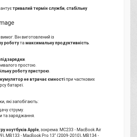
рантує
тривалий термін служби
,
стабільну
 вимог. Він виготовлений із
ну роботу
та
максимальну продуктивність
.
 підзарядки
.
тривалого простою.
ільну роботу пристрою
.
кумулятор не втрачає ємності
при часткових
рсу батареї.
, які запобігають:
ачу струму.
и та заряджання.
ру ноутбуків
Apple
, зокрема: MC233 - MacBook Air
09), MB133 - MacBook Pro 13" (2009-2010), MB134 -