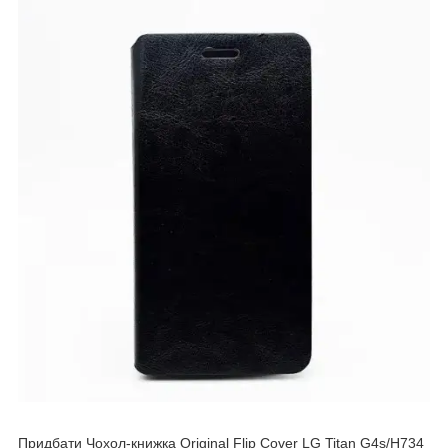
Придбати Чохол-книжка Original Flip Cover LG Titan G4s/H734