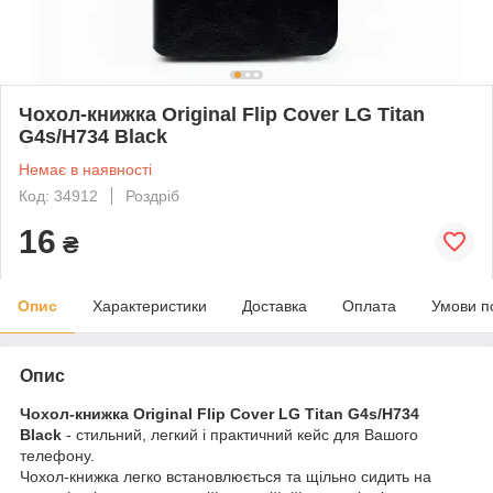
Чохол-книжка Original Flip Cover LG Titan
G4s/H734 Black
Немає в наявності
Код: 34912
Роздріб
16
₴
Опис
Характеристики
Доставка
Оплата
Умови п
Опис
Чохол-книжка Original Flip Cover LG Titan G4s/H734
Black
- стильний, легкий і практичний кейс для Вашого
телефону.
Чохол-книжка легко встановлюється та щільно сидить на