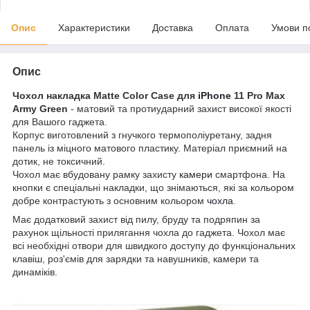
Опис
Характеристики
Доставка
Оплата
Умови п
Опис
Чохол накладка Matte Color Case для
iPhone
11 Pro Max
Army Green
- матовий та протиударний захист високої якості
для Вашого гаджета.
Корпус виготовлений з гнучкого термополіуретану, задня
панель із міцного матового пластику. Матеріал приємний на
дотик, не токсичний.
Чохол має вбудовану рамку захисту
камери
смартфона. На
кнопки є спеціальні накладки, що знімаються, які за кольором
добре контрастують з основним кольором
чохла
.
Має додатковий захист від пилу, бруду та подряпин за
рахунок щільності прилягання чохла до гаджета. Чохол має
всі необхідні отвори для швидкого доступу до функціональних
клавіш, роз'ємів для зарядки та навушників, камери та
динаміків.