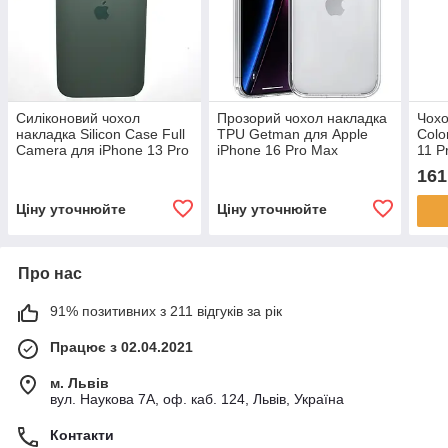
Силіконовий чохол
Прозорий чохол накладка
Чохо
накладка Silicon Case Full
TPU Getman для Apple
Colo
Camera для iPhone 13 Pro
iPhone 16 Pro Max
11 P
Pine Needle Green
Transparent
161
Ціну уточнюйте
Ціну уточнюйте
Про нас
91% позитивних з 211 відгуків за рік
Працює з 02.04.2021
м. Львів
вул. Наукова 7А, оф. каб. 124, Львів, Україна
Контакти