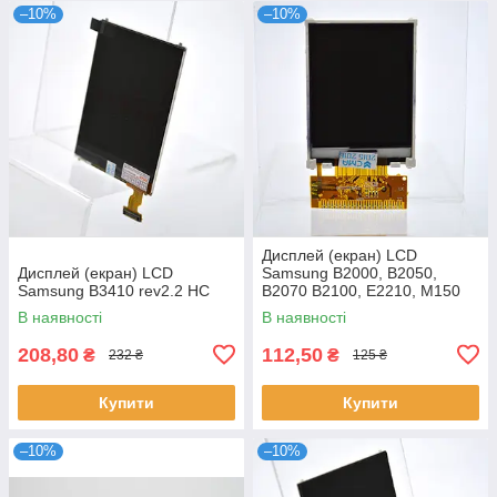
–10%
–10%
Дисплей (екран) LCD
Дисплей (екран) LCD
Samsung B2000, B2050,
Samsung B3410 rev2.2 HC
B2070 B2100, E2210, M150
HC
В наявності
В наявності
208,80
112,50
₴
₴
232 ₴
125 ₴
Купити
Купити
–10%
–10%