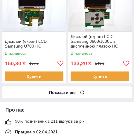
Дисплей (екран) LCD
Дисплей (екран) LCD
Samsung J600/J600E з
Samsung U700 HC
дисплейною платою HC
В наявності
В наявності
150,30
133,20
₴
₴
167 ₴
148 ₴
Купити
Купити
Показати ще
Про нас
90% позитивних з 211 відгуків за рік
Працює з 02.04.2021