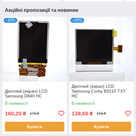
Акційні пропозиції та новинки
–10%
–10%
Дисплей (екран) LCD
Дисплей (екран) LCD
Samsung Corby B3210 TXT
Samsung D840 HC
HC
В наявності
В наявності
160,20
138,60
₴
₴
178 ₴
154 ₴
Купити
Купити