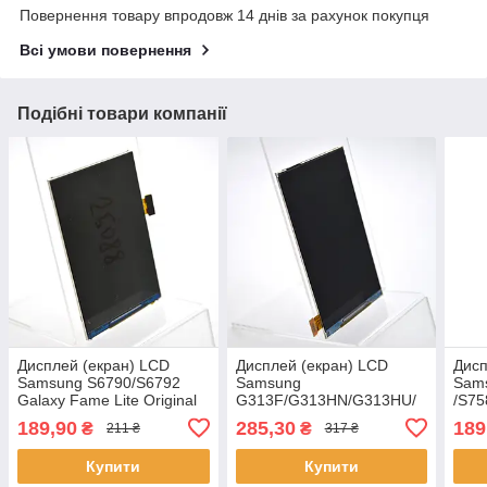
Повернення товару впродовж 14 днів за рахунок покупця
Всі умови повернення
Подібні товари компанії
Дисплей (екран) LCD
Дисплей (екран) LCD
Дисп
Samsung S6790/S6792
Samsung
Sam
Galaxy Fame Lite Original
G313F/G313HN/G313HU/
/S75
Galaxy Ace 4 Duos HC
Duo
189,90
285,30
189
₴
₴
211 ₴
317 ₴
Купити
Купити