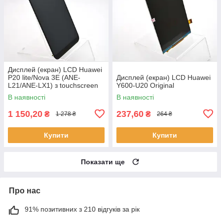
Дисплей (екран) LCD Huawei
P20 lite/Nova 3E (ANE-
Дисплей (екран) LCD Huawei
L21/ANE-LX1) з touchscreen
Y600-U20 Original
Black Original
В наявності
В наявності
1 150,20
237,60
₴
₴
1 278 ₴
264 ₴
Купити
Купити
Показати ще
Про нас
91% позитивних з 210 відгуків за рік