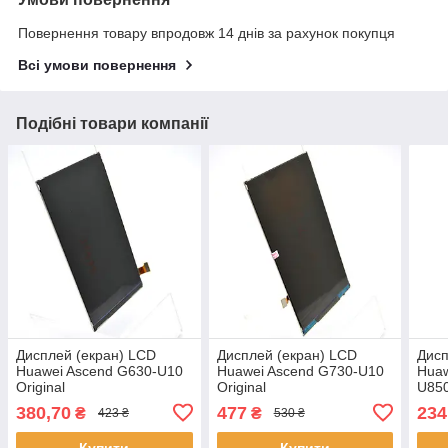
Повернення товару впродовж 14 днів за рахунок покупця
Всі умови повернення
Подібні товари компанії
Дисплей (екран) LCD
Дисплей (екран) LCD
Дисп
Huawei Ascend G630-U10
Huawei Ascend G730-U10
Huaw
Original
Original
U85
Origi
380,70
477
234
₴
₴
423 ₴
530 ₴
Купити
Купити