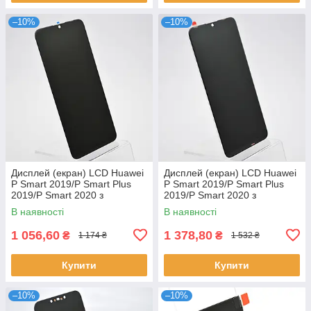
–10%
–10%
Дисплей (екран) LCD Huawei
Дисплей (екран) LCD Huawei
P Smart 2019/P Smart Plus
P Smart 2019/P Smart Plus
2019/P Smart 2020 з
2019/P Smart 2020 з
тачскріном Black Original
тачскріном Refurbished
В наявності
В наявності
1 056,60
1 378,80
₴
₴
1 174 ₴
1 532 ₴
Купити
Купити
–10%
–10%