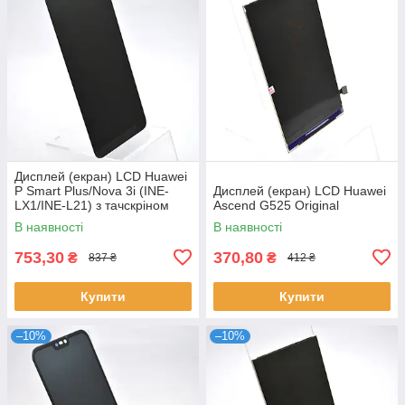
Дисплей (екран) LCD Huawei
P Smart Plus/Nova 3i (INE-
Дисплей (екран) LCD Huawei
LX1/INE-L21) з тачскріном
Ascend G525 Original
Black Original
В наявності
В наявності
753,30
370,80
₴
₴
837 ₴
412 ₴
Купити
Купити
–10%
–10%