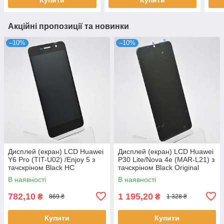
Акційні пропозиції та новинки
–10%
–10%
Дисплей (екран) LCD Huawei
Дисплей (екран) LCD Huawei
Y6 Pro (TIT-U02) /Enjoy 5 з
P30 Lite/Nova 4e (MAR-L21) з
тачскріном Black HC
тачскріном Black Original
В наявності
В наявності
782,10
1 195,20
₴
₴
869 ₴
1 328 ₴
Купити
Купити