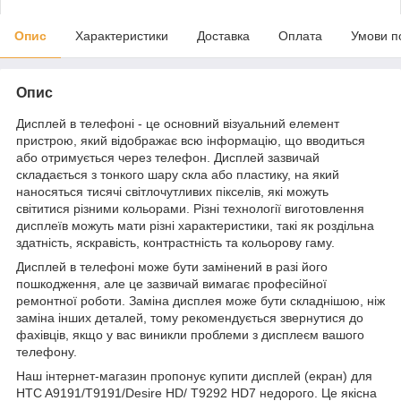
Опис
Характеристики
Доставка
Оплата
Умови п
Опис
Дисплей в телефоні - це основний візуальний елемент
пристрою, який відображає всю інформацію, що вводиться
або отримується через телефон. Дисплей зазвичай
складається з тонкого шару скла або пластику, на який
наносяться тисячі світлочутливих пікселів, які можуть
світитися різними кольорами. Різні технології виготовлення
дисплеїв можуть мати різні характеристики, такі як роздільна
здатність, яскравість, контрастність та кольорову гаму.
Дисплей в телефоні може бути замінений в разі його
пошкодження, але це зазвичай вимагає професійної
ремонтної роботи. Заміна дисплея може бути складнішою, ніж
заміна інших деталей, тому рекомендується звернутися до
фахівців, якщо у вас виникли проблеми з дисплеєм вашого
телефону.
Наш інтернет-магазин пропонує купити дисплей (екран) для
HTC A9191/T9191/Desire HD/ T9292 HD7 недорого. Це якісна