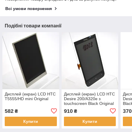
Всі умови повернення
Подібні товари компанії
Дисплей (екран) LCD HTC
Дисплей (екран) LCD HTC
Дисп
T5555/HD mini Original
Desire 200/A320e з
Desi
touchscreen Black Original
Blac
582
910
370
₴
₴
Купити
Купити