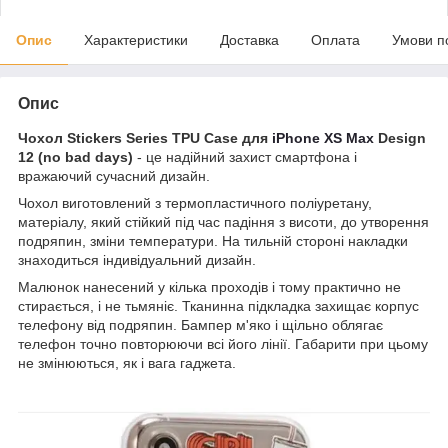
Опис
Характеристики
Доставка
Оплата
Умови п
Опис
Чохол Stickers Series TPU Case для
iPhone XS Max
Design
12 (no bad days)
- це надійний захист смартфона і
вражаючий сучасний дизайн.
Чохол виготовлений з термопластичного поліуретану,
матеріалу, який стійкий під час падіння з висоти, до утворення
подряпин, зміни температури. На тильній стороні накладки
знаходиться індивідуальний дизайн.
Малюнок нанесений у кілька проходів і тому практично не
стирається, і не тьмяніє. Тканинна підкладка захищає корпус
телефону від подряпин. Бампер м'яко і щільно облягає
телефон точно повторюючи всі його лінії. Габарити при цьому
не змінюються, як і вага гаджета.