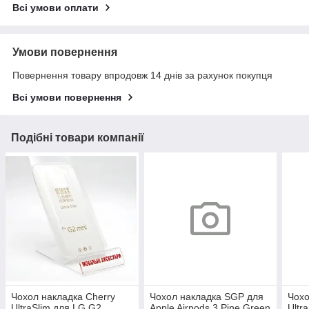
Всі умови оплати
Умови повернення
Повернення товару впродовж 14 днів за рахунок покупця
Всі умови повернення
Подібні товари компанії
Чохол накладка Cherry
Чохол накладка SGP для
Чохо
UltraSlim для LG G2
Apple Airpods 3 Pine Green
Ultr