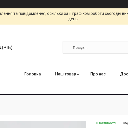
ення та повідомлення, оскільки за її графіком роботи сьогодні в
день.
ЗДРІБ)
Головна
Наш товар
Про нас
Дос
В наявності
Ко