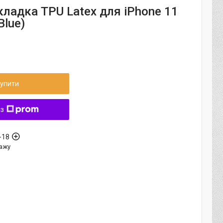
кладка TPU Latex для iPhone 11
Blue)
упити
 з
-18
ажу