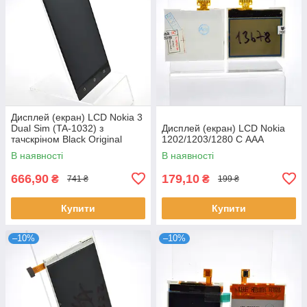
Дисплей (екран) LCD Nokia 3
Dual Sim (TA-1032) з
Дисплей (екран) LCD Nokia
тачскріном Black Original
1202/1203/1280 C ААА
В наявності
В наявності
666,90
179,10
₴
₴
741 ₴
199 ₴
Купити
Купити
–10%
–10%