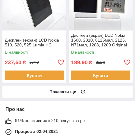
Дисплей (екран) LCD Nokia
Дисплей (екран) LCD Nokia
1600, 2310, 6125мал, 2125,
510, 520, 525 Lumia HC
N71мал, 1208, 1209 Original
(p.n.4851068)
В наявності
В наявності
237,60
189,90
₴
₴
264 ₴
211 ₴
Купити
Купити
Показати ще
Про нас
91% позитивних з 210 відгуків за рік
Працює з 02.04.2021