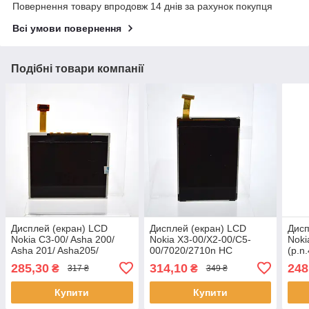
Повернення товару впродовж 14 днів за рахунок покупця
Всі умови повернення
Подібні товари компанії
Дисплей (екран) LCD
Дисплей (екран) LCD
Дисп
Nokia C3-00/ Asha 200/
Nokia X3-00/X2-00/C5-
Noki
Asha 201/ Asha205/
00/7020/2710n HC
(p.n
Asha210/ Asha302/ E5-00/
285,30
314,10
248
₴
₴
317 ₴
349 ₴
X2-01 HC
Купити
Купити