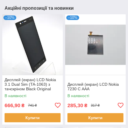
Акційні пропозиції та новинки
–10%
–10%
Дисплей (екран) LCD Nokia
3.1 Dual Sim (TA-1063) з
Дисплей (екран) LCD Nokia
тачскріном Black Original
7230 C ААА
В наявності
В наявності
666,90
285,30
₴
₴
741 ₴
317 ₴
Купити
Купити