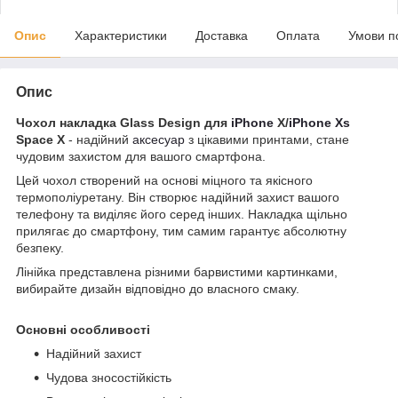
Опис
Характеристики
Доставка
Оплата
Умови п
Опис
Чохол накладка Glass Design для
iPhone
X/
iPhone Xs
Space X
- надійний
аксесуар
з цікавими принтами, стане
чудовим захистом для вашого смартфона.
Цей чохол створений на основі міцного та якісного
термополіуретану. Він створює надійний захист вашого
телефону та виділяє його серед інших. Накладка щільно
прилягає до смартфону, тим самим гарантує абсолютну
безпеку.
Лінійка представлена різними барвистими картинками,
вибирайте дизайн відповідно до власного смаку.
Основні особливості
Надійний захист
Чудова зносостійкість