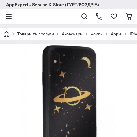
AppExpert - Service & Store (ГУРТ/РОЗДРІБ)
Товари та послуги
Аксесуари
Чохли
Apple
IPh