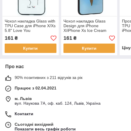
Чохол накладка Glass with
Чохол накладка Glass
Проз
TPU Case для iPhone X/Xs
Design для iPhone
TPU 
5.8" Love You
X/iPhone Xs Ice Cream
iPho
161
161
₴
₴
Цін
Купити
Купити
Про нас
90% позитивних з 211 відгуків за рік
Працює з 02.04.2021
м. Львів
вул. Наукова 7А, оф. каб. 124, Львів, Україна
Контакти
Сьогодні вихідний
Показати весь графік роботи