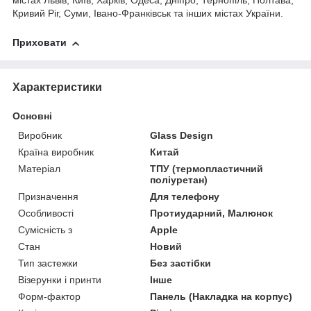
містах Львів, Київ, Харків, Одеса, Дніпро, Тернопіль, Полтава,
Кривий Ріг, Суми, Івано-Франківськ та інших містах України.
Приховати
Характеристики
Основні
Виробник
Glass Design
Країна виробник
Китай
Матеріал
ТПУ (термопластичний
поліуретан)
Призначення
Для телефону
Особливості
Протиударний, Малюнок
Сумісність з
Apple
Стан
Новий
Тип застежки
Без застібки
Візерунки і принти
Інше
Форм-фактор
Панель (Накладка на корпус)