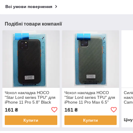
Всі умови повернення
Подібні товари компанії
Чохол накладка HOCO
Чохол накладка HOCO
Силі
"Star Lord series TPU" для
"Star Lord series TPU" для
накл
iPhone 11 Pro 5.8" Black
iPhone 11 Pro Max 6.5"
Came
Green
Pine
161
161
₴
₴
Цін
Купити
Купити