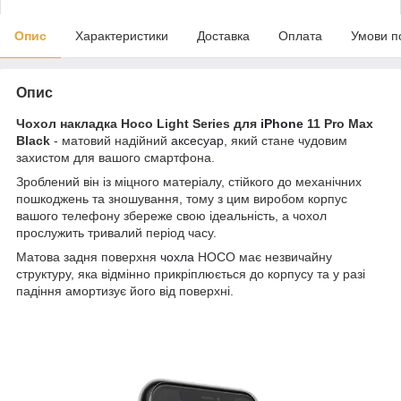
Опис
Характеристики
Доставка
Оплата
Умови п
Опис
Чохол накладка Hoco Light Series для
iPhone
11 Pro Max
Black
- матовий надійний
аксесуар
, який стане чудовим
захистом для вашого смартфона.
Зроблений він із міцного матеріалу, стійкого до механічних
пошкоджень та зношування, тому з цим виробом корпус
вашого телефону збереже свою ідеальність, а чохол
прослужить тривалий період часу.
Матова задня поверхня
чохла
HOCO має незвичайну
структуру, яка відмінно прикріплюється до корпусу та у разі
падіння амортизує його від поверхні.