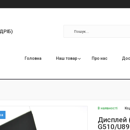
ЗДРІБ)
Головна
Наш товар
Про нас
Дос
В наявності
Ко
Дисплей 
G510/U895