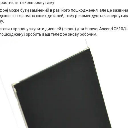
трастність та кольорову гаму.
фоні може бути замінений в разі його пошкодження, але це зазвич
днішою, ніж заміна інших деталей, тому рекомендується звернутися
у.
агазин пропонує купити дисплей (екран) для Huawei Ascend G510/U
 пошкоджену і зробить ваш телефон знову робочим.