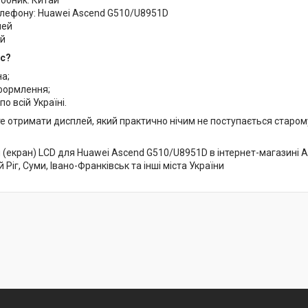
лефону: Huawei Ascend G510/U8951D
лей
ий
ас?
на;
формлення;
по всій Україні.
е отримати дисплей, який практично нічим не поступається старо
(екран) LCD для Huawei Ascend G510/U8951D в інтернет-магазині AP
 Ріг, Суми, Івано-Франківськ та інші міста України