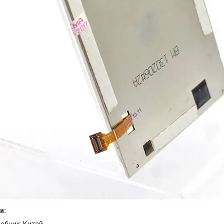
и:
робник: Китай