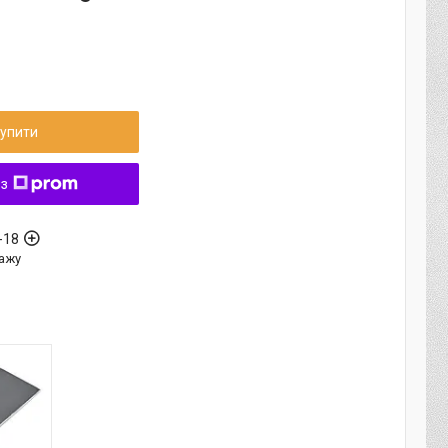
упити
 з
-18
ажу