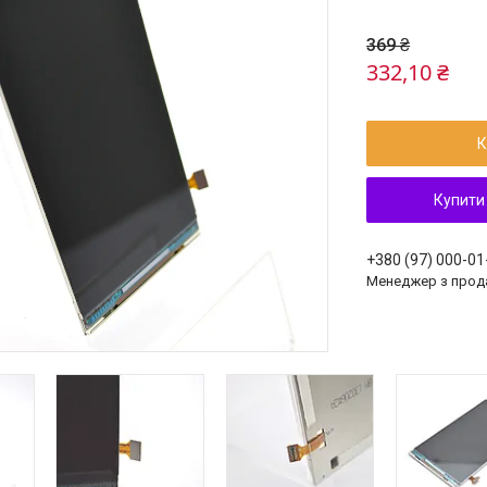
369 ₴
332,10 ₴
К
Купити
+380 (97) 000-01
Менеджер з прод