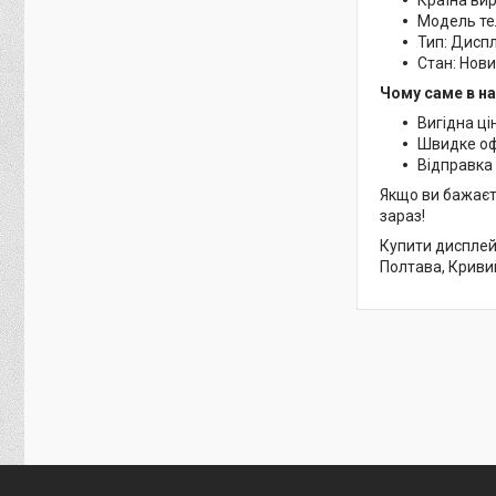
Модель те
Тип: Дисп
Стан: Нов
Чому саме в н
Вигідна ці
Швидке о
Відправка 
Якщо ви бажаєт
зараз!
Купити дисплей 
Полтава, Кривий