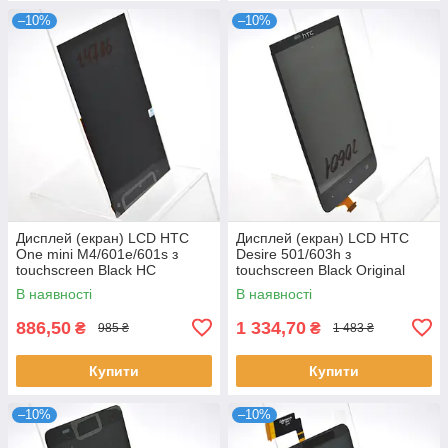
–10%
–10%
Дисплей (екран) LCD HTC
Дисплей (екран) LCD HTC
One mini M4/601e/601s з
Desire 501/603h з
touchscreen Black HC
touchscreen Black Original
В наявності
В наявності
886,50
1 334,70
₴
₴
985 ₴
1 483 ₴
Купити
Купити
–10%
–10%