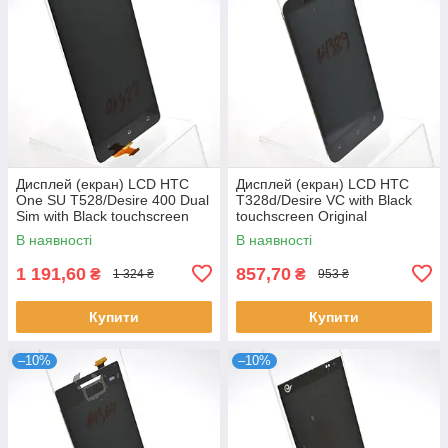
Дисплей (екран) LCD HTC
Дисплей (екран) LCD HTC
One SU T528/Desire 400 Dual
T328d/Desire VC with Black
Sim with Black touchscreen
touchscreen Original
Original
В наявності
В наявності
1 191,60
857,70
₴
₴
1 324 ₴
953 ₴
Купити
Купити
–10%
–10%