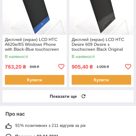
Дисплей (екран) LCD HTC
Дисплей (екран) LCD HTC
A620e/8S Windows Phone
Desire 609 Desire з
with Black-Blue touchscreen
touchscreen Black Original
Original
В наявності
В наявності
763,20
905,40
₴
₴
848 ₴
1 006 ₴
Купити
Купити
Показати ще
Про нас
91% позитивних з 211 відгуків за рік