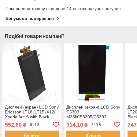
Повернення товару впродовж 14 днів за рахунок покупця
Всі умови повернення
Подібні товари компанії
Дисплей (екран) LCD Sony
Дисплей (екран) LCD Sony
Дисп
Ericsson LT18i/LT15i/X12/
C5303
LT26
Xperia Arc S with Black
M35i/C53305/C5302
Blac
touchscreen Original
M35h/C5306 Xperia SP HC
552,60
314,10
747
₴
₴
614 ₴
349 ₴
Купити
Купити