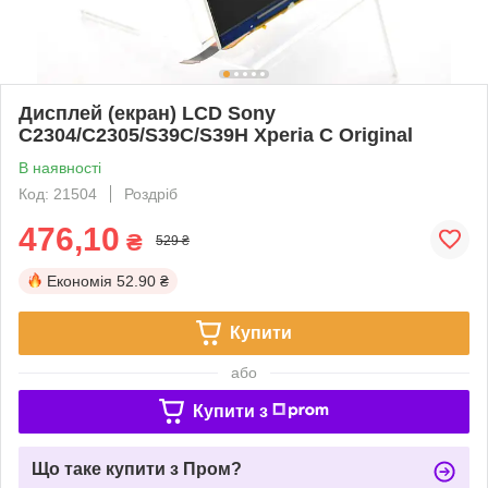
Дисплей (екран) LCD Sony
C2304/C2305/S39C/S39H Xperia C Original
В наявності
Код: 21504
Роздріб
476,10
₴
529 ₴
Економія
52.90 ₴
Купити
або
Купити з
Що таке купити з Пром?