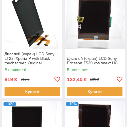
Дисплей (екран) LCD Sony
LT22i Xperia P with Black
Дисплей (екран) LCD Sony
touchscreen Original
Ericsson Z530 комплект HC
В наявності
В наявності
819
122,40
₴
₴
910 ₴
136 ₴
Купити
Купити
–10%
–10%