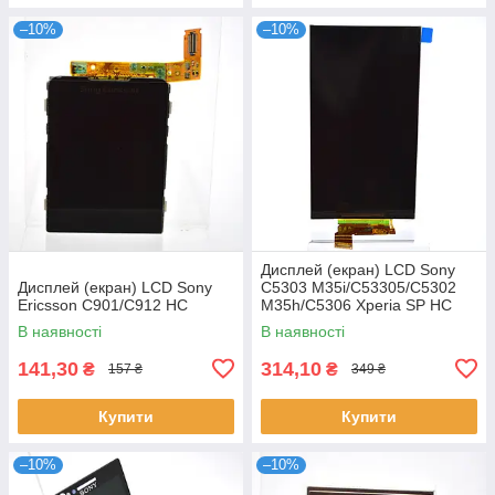
–10%
–10%
Дисплей (екран) LCD Sony
Дисплей (екран) LCD Sony
C5303 M35i/C53305/C5302
Ericsson C901/C912 HC
M35h/C5306 Xperia SP HC
В наявності
В наявності
141,30
314,10
₴
₴
157 ₴
349 ₴
Купити
Купити
–10%
–10%