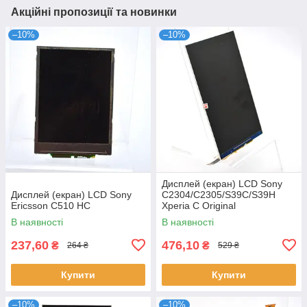
Акційні пропозиції та новинки
–10%
–10%
Дисплей (екран) LCD Sony
Дисплей (екран) LCD Sony
C2304/C2305/S39C/S39H
Ericsson C510 HC
Xperia C Original
В наявності
В наявності
237,60
476,10
₴
₴
264 ₴
529 ₴
Купити
Купити
–10%
–10%