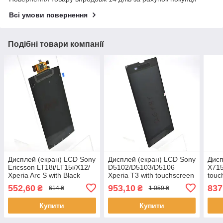
Всі умови повернення
Подібні товари компанії
Дисплей (екран) LCD Sony
Дисплей (екран) LCD Sony
Дисп
Ericsson LT18i/LT15i/X12/
D5102/D5103/D5106
X715
Xperia Arc S with Black
Xperia T3 with touchscreen
touc
touchscreen Original
Black Original
552,60
953,10
837
₴
₴
614 ₴
1 059 ₴
Купити
Купити