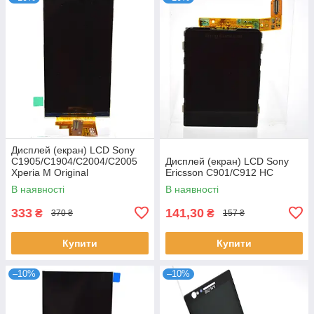
Дисплей (екран) LCD Sony
C1905/C1904/C2004/C2005
Дисплей (екран) LCD Sony
Xperia M Original
Ericsson C901/C912 HC
В наявності
В наявності
333
141,30
₴
₴
370 ₴
157 ₴
Купити
Купити
–10%
–10%