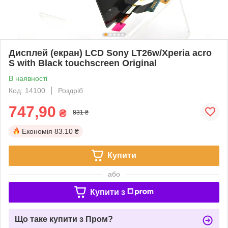
Дисплей (екран) LCD Sony LT26w/Xperia acro
S with Black touchscreen Original
В наявності
Код: 14100
Роздріб
747,90
₴
831 ₴
Економія
83.10 ₴
Купити
або
Купити з
Що таке купити з Пром?