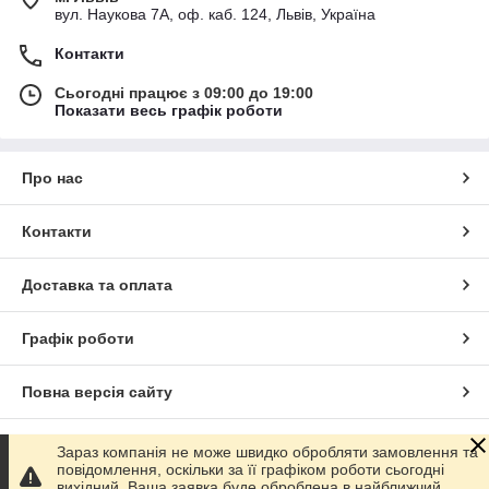
вул. Наукова 7А, оф. каб. 124, Львів, Україна
Контакти
Сьогодні працює з 09:00 до 19:00
Показати весь графік роботи
Про нас
Контакти
Доставка та оплата
Графік роботи
Повна версія сайту
Сайт створено на маркетплейсі
Prom.ua
Зараз компанія не може швидко обробляти замовлення та
повідомлення, оскільки за її графіком роботи сьогодні
вихідний. Ваша заявка буде оброблена в найближчий