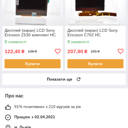
Дисплей (екран) LCD Sony
Дисплей (екран) LCD Sony
Ericsson Z530 комплект HC
Ericsson C702 HC
В наявності
В наявності
122,40
207,90
₴
₴
136 ₴
231 ₴
Купити
Купити
Показати ще
Про нас
91% позитивних з 210 відгуків за рік
Працює з 02.04.2021
м. Львів