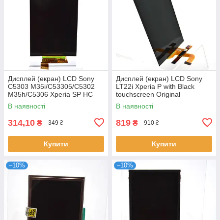
Дисплей (екран) LCD Sony
Дисплей (екран) LCD Sony
C5303 M35i/C53305/C5302
LT22i Xperia P with Black
M35h/C5306 Xperia SP HC
touchscreen Original
В наявності
В наявності
314,10
819
₴
₴
349 ₴
910 ₴
Купити
Купити
–10%
–10%