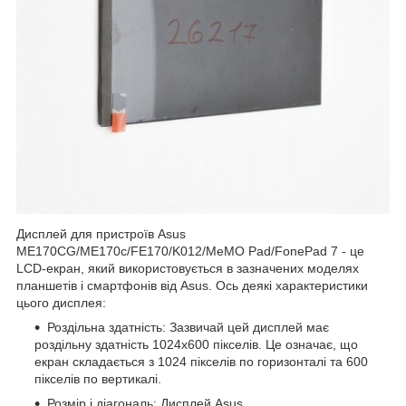
Дисплей для пристроїв Asus
ME170CG/ME170c/FE170/K012/MeMO Pad/FonePad 7 - це
LCD-екран, який використовується в зазначених моделях
планшетів і смартфонів від Asus. Ось деякі характеристики
цього дисплея:
Роздільна здатність: Зазвичай цей дисплей має
роздільну здатність 1024x600 пікселів. Це означає, що
екран складається з 1024 пікселів по горизонталі та 600
пікселів по вертикалі.
Розмір і діагональ: Дисплей Asus