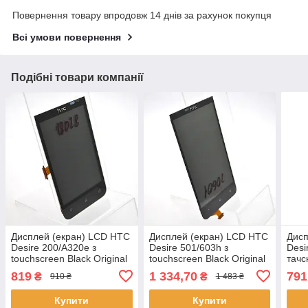
Повернення товару впродовж 14 днів за рахунок покупця
Всі умови повернення
Подібні товари компанії
Дисплей (екран) LCD HTC
Дисплей (екран) LCD HTC
Дисп
Desire 200/A320e з
Desire 501/603h з
Desi
touchscreen Black Original
touchscreen Black Original
тачс
819
1 334,70
791
₴
₴
910 ₴
1 483 ₴
Купити
Купити