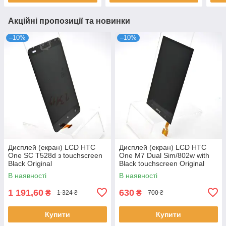
Акційні пропозиції та новинки
–10%
–10%
Дисплей (екран) LCD HTC
Дисплей (екран) LCD HTC
One SC T528d з touchscreen
One M7 Dual Sim/802w with
Black Original
Black touchscreen Original
В наявності
В наявності
1 191,60
630
₴
₴
1 324 ₴
700 ₴
Купити
Купити