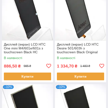
Дисплей (екран) LCD HTC
Дисплей (екран) LCD HTC
One mini M4/601e/601s з
Desire 501/603h з
touchscreen Black HC
touchscreen Black Original
В наявності
В наявності
886,50
1 334,70
₴
₴
985 ₴
1 483 ₴
Купити
Купити
–10%
–10%