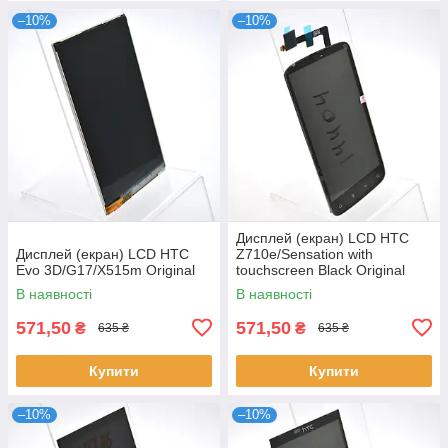
–10%
–10%
Дисплей (екран) LCD HTC
Дисплей (екран) LCD HTC
Z710e/Sensation with
Evo 3D/G17/X515m Original
touchscreen Black Original
В наявності
В наявності
571,50
571,50
₴
₴
635 ₴
635 ₴
Купити
Купити
–10%
–10%