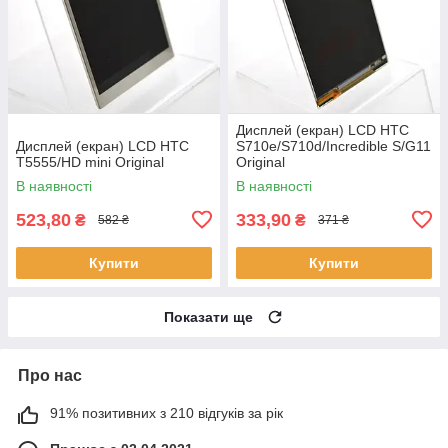
Дисплей (екран) LCD HTC
Дисплей (екран) LCD HTC
S710e/S710d/Incredible S/G11
T5555/HD mini Original
Original
В наявності
В наявності
523,80
333,90
₴
₴
582 ₴
371 ₴
Купити
Купити
Показати ще
Про нас
91% позитивних з 210 відгуків за рік