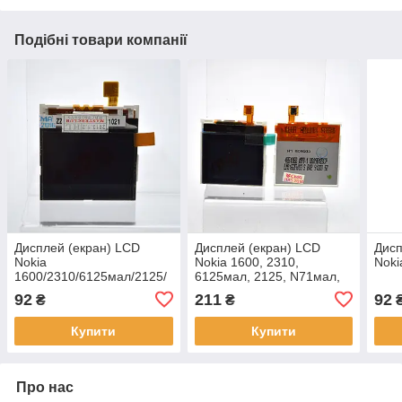
Подібні товари компанії
Дисплей (екран) LCD
Дисплей (екран) LCD
Дисп
Nokia
Nokia 1600, 2310,
Noki
1600/2310/6125мал/2125/
6125мал, 2125, N71мал,
N71мал/1208/1209 HC
1208, 1209 Original
92
211
92
₴
₴
(p.n.4851068)
Купити
Купити
Про нас