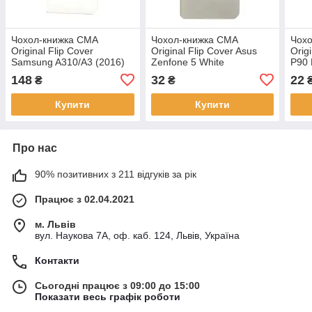
Чохол-книжка CМА
Чохол-книжка CМА
Чох
Original Flip Cover
Original Flip Cover Asus
Orig
Samsung A310/A3 (2016)
Zenfone 5 White
P90 
White
148
32
22
₴
₴
Купити
Купити
Про нас
90% позитивних з 211 відгуків за рік
Працює з 02.04.2021
м. Львів
вул. Наукова 7А, оф. каб. 124, Львів, Україна
Контакти
Сьогодні працює з 09:00 до 15:00
Показати весь графік роботи