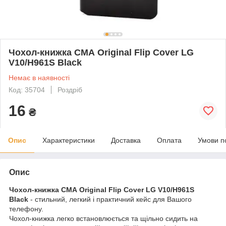
Чохол-книжка CМА Original Flip Cover LG
V10/H961S Black
Немає в наявності
Код: 35704
Роздріб
16
₴
Опис
Характеристики
Доставка
Оплата
Умови п
Опис
Чохол-книжка CМА Original Flip Cover LG V10/H961S
Black
- стильний, легкий і практичний кейс для Вашого
телефону.
Чохол-книжка легко встановлюється та щільно сидить на