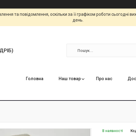
ення та повідомлення, оскільки за її графіком роботи сьогодні в
день.
ЗДРІБ)
Головна
Наш товар
Про нас
Дос
В наявності
Ко