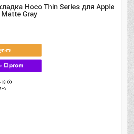
ладка Hoco Thin Series для Apple
 Matte Gray
упити
 з
-18
ажу