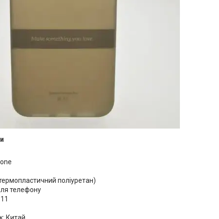
и
hone
(термопластичний поліуретан)
Для телефону
 11
к: Китай