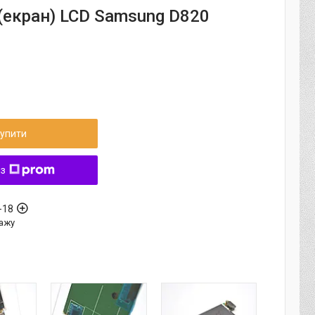
(екран) LCD Samsung D820
упити
 з
-18
ажу