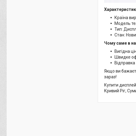
Характеристик
Країна ви
Модель те
Тип: Дисп
Стан: Нов
Чому саме в н
Вигідна ці
Швидке о
Відправка 
Якщо ви бажаєт
зараз!
Купити дисплей 
Кривий Ріг, Сум