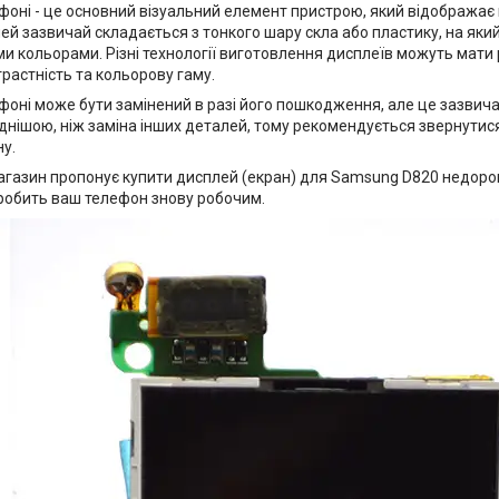
фоні - це основний візуальний елемент пристрою, який відображає
й зазвичай складається з тонкого шару скла або пластику, на який 
ми кольорами. Різні технології виготовлення дисплеїв можуть мати р
трастність та кольорову гаму.
фоні може бути замінений в разі його пошкодження, але це зазвич
днішою, ніж заміна інших деталей, тому рекомендується звернутися
у.
агазин пропонує купити дисплей (екран) для Samsung D820 недорого
робить ваш телефон знову робочим.