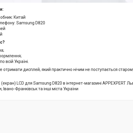
и:
робник: Китай
лефону: Samsung D820
лей
ий
ас?
на;
формлення;
по всій Україні.
е отримати дисплей, який практично нічим не поступається старо
(екран) LCD для Samsung D820 в інтернет-магазині APPEXPERT Львів
и, Івано-Франківськ та інші міста України