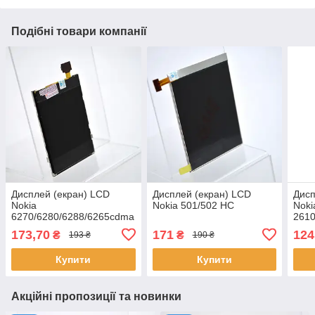
Подібні товари компанії
Дисплей (екран) LCD
Дисплей (екран) LCD
Дисп
Nokia
Nokia 501/502 HC
Noki
6270/6280/6288/6265cdma
2610
HC
173,70
171
124
₴
₴
193 ₴
190 ₴
Купити
Купити
Акційні пропозиції та новинки