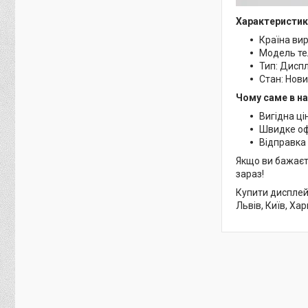
Характеристик
Країна ви
Модель тел
Тип: Дисп
Стан: Нов
Чому саме в н
Вигідна ці
Швидке о
Відправка 
Якщо ви бажаєт
зараз!
Купити дисплей
Львів, Київ, Хар