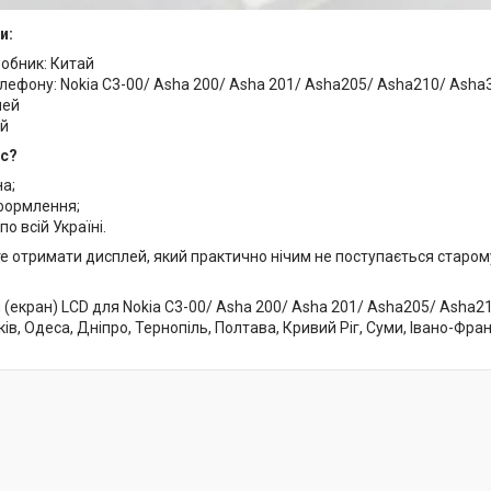
и:
робник: Китай
ефону: Nokia C3-00/ Asha 200/ Asha 201/ Asha205/ Asha210/ Asha3
лей
ий
ас?
на;
формлення;
по всій Україні.
е отримати дисплей, який практично нічим не поступається старо
 (екран) LCD для Nokia C3-00/ Asha 200/ Asha 201/ Asha205/ Asha2
ків, Одеса, Дніпро, Тернопіль, Полтава, Кривий Ріг, Суми, Івано-Фран