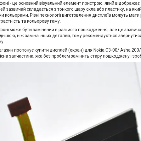
фоні - це основний візуальний елемент пристрою, який відображає
й зазвичай складається з тонкого шару скла або пластику, на який 
ми кольорами. Різні технології виготовлення дисплеїв можуть мати р
трастність та кольорову гаму.
фоні може бути замінений в разі його пошкодження, але це зазвич
днішою, ніж заміна інших деталей, тому рекомендується звернутися
у.
агазин пропонує купити дисплей (екран) для Nokia C3-00/ Asha 200
кісна запчастина, яка без проблем замінить стару пошкоджену і зр