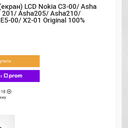
екран) LCD Nokia C3-00/ Asha
 201/ Asha205/ Asha210/
E5-00/ X2-01 Original 100%
упити
 з
-18
ажу