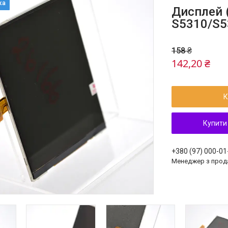
Дисплей 
S5310/S53
158 ₴
142,20 ₴
К
Купити
+380 (97) 000-01
Менеджер з прод