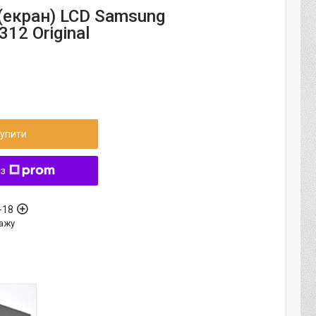
(екран) LCD Samsung
12 Original
упити
 з
-18
ажу