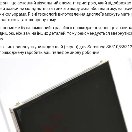
фоні - це основний візуальний елемент пристрою, який відображає
й зазвичай складається з тонкого шару скла або пластику, на який 
ми кольорами. Різні технології виготовлення дисплеїв можуть мати р
трастність та кольорову гаму.
фоні може бути замінений в разі його пошкодження, але це зазвич
днішою, ніж заміна інших деталей, тому рекомендується звернутися
у.
агазин пропонує купити дисплей (екран) для Samsung S5310/S5312 
 пошкоджену і зробить ваш телефон знову робочим.