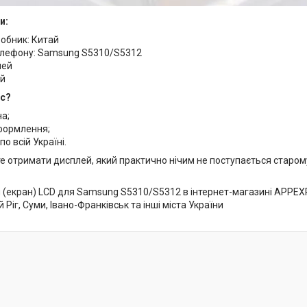
и:
робник: Китай
лефону: Samsung S5310/S5312
лей
ий
ас?
на;
формлення;
по всій Україні.
е отримати дисплей, який практично нічим не поступається старо
(екран) LCD для Samsung S5310/S5312 в інтернет-магазині APPEXPER
 Ріг, Суми, Івано-Франківськ та інші міста України