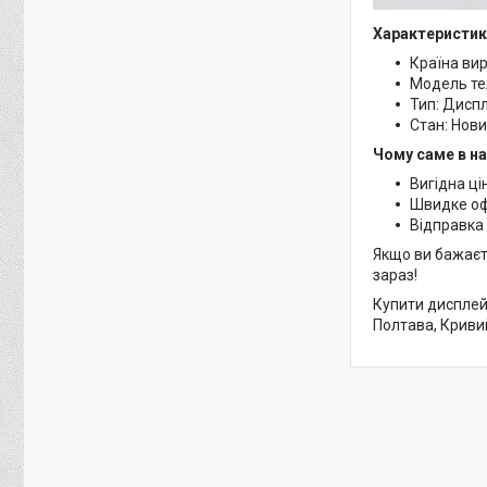
Характеристик
Країна ви
Модель те
Тип: Дисп
Стан: Нов
Чому саме в н
Вигідна ці
Швидке о
Відправка 
Якщо ви бажаєт
зараз!
Купити дисплей 
Полтава, Кривий