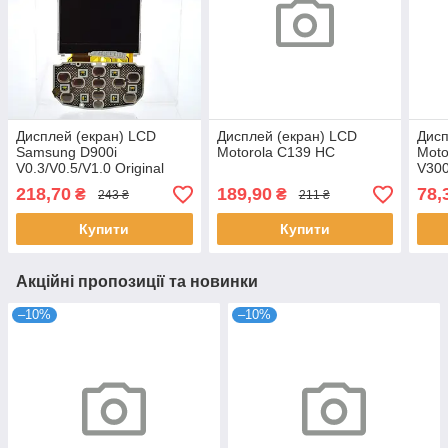
Дисплей (екран) LCD
Дисплей (екран) LCD
Дисп
Samsung D900i
Motorola C139 HC
Moto
V0.3/V0.5/V1.0 Original
V300
Origi
218,70
189,90
78,
₴
₴
243 ₴
211 ₴
Купити
Купити
Акційні пропозиції та новинки
–10%
–10%