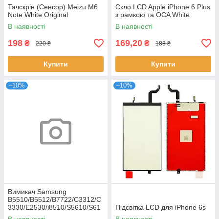
Тачскрін (Сенсор) Meizu M6
Скло LCD Apple iPhone 6 Plus
Note White Original
з рамкою та OCA White
В наявності
В наявності
198
169,20
₴
₴
220 ₴
188 ₴
Купити
Купити
–10%
–10%
Вимикач Samsung
B5510/B5512/B7722/C3312/C
3330/E2530/i8510/S5610/S61
Підсвітка LCD для iPhone 6s
02