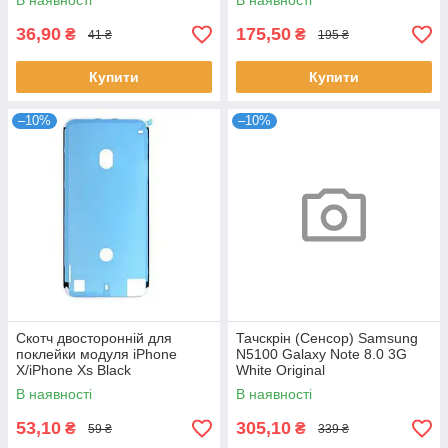
В наявності
В наявності
36,90
175,50
₴
₴
41 ₴
195 ₴
Купити
Купити
–10%
–10%
Скотч двосторонній для
Тачскрін (Сенсор) Samsung
поклейки модуля iPhone
N5100 Galaxy Note 8.0 3G
X/iPhone Xs Black
White Original
В наявності
В наявності
53,10
305,10
₴
₴
59 ₴
339 ₴