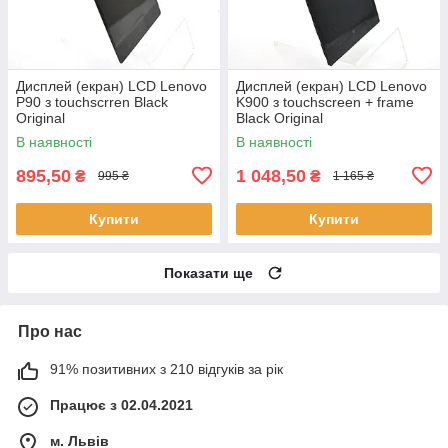
Дисплей (екран) LCD Lenovo
Дисплей (екран) LCD Lenovo
P90 з touchscrren Black
K900 з touchscreen + frame
Original
Black Original
В наявності
В наявності
895,50
1 048,50
₴
₴
995 ₴
1 165 ₴
Купити
Купити
Показати ще
Про нас
91% позитивних з 210 відгуків за рік
Працює з 02.04.2021
м. Львів