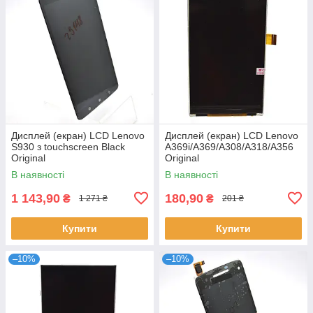
Дисплей (екран) LCD Lenovo
Дисплей (екран) LCD Lenovo
S930 з touchscreen Black
A369i/A369/A308/A318/A356
Original
Original
В наявності
В наявності
1 143,90
180,90
₴
₴
1 271 ₴
201 ₴
Купити
Купити
–10%
–10%