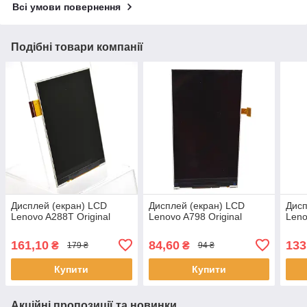
Всі умови повернення
Подібні товари компанії
Дисплей (екран) LCD
Дисплей (екран) LCD
Дисп
Lenovo A288T Original
Lenovo A798 Original
Leno
161,10
84,60
133
₴
₴
179 ₴
94 ₴
Купити
Купити
Акційні пропозиції та новинки