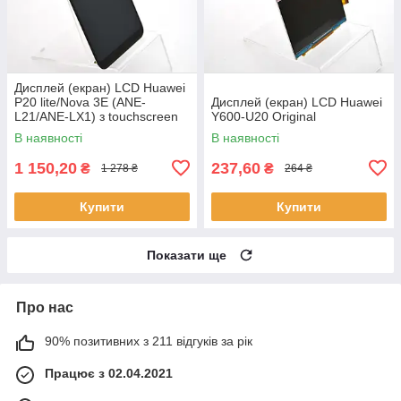
Дисплей (екран) LCD Huawei
P20 lite/Nova 3E (ANE-
Дисплей (екран) LCD Huawei
L21/ANE-LX1) з touchscreen
Y600-U20 Original
Black Original
В наявності
В наявності
1 150,20
237,60
₴
₴
1 278 ₴
264 ₴
Купити
Купити
Показати ще
Про нас
90% позитивних з 211 відгуків за рік
Працює з 02.04.2021