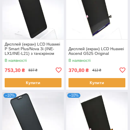
Дисплей (екран) LCD Huawei
P Smart Plus/Nova 3i (INE-
Дисплей (екран) LCD Huawei
LX1/INE-L21) з тачскріном
Ascend G525 Original
Black Original
В наявності
В наявності
753,30
370,80
₴
₴
837 ₴
412 ₴
Купити
Купити
–10%
–10%