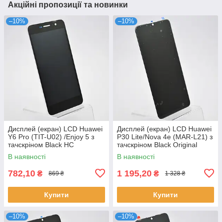
Акційні пропозиції та новинки
–10%
–10%
Дисплей (екран) LCD Huawei
Дисплей (екран) LCD Huawei
Y6 Pro (TIT-U02) /Enjoy 5 з
P30 Lite/Nova 4e (MAR-L21) з
тачскріном Black HC
тачскріном Black Original
В наявності
В наявності
782,10
1 195,20
₴
₴
869 ₴
1 328 ₴
Купити
Купити
–10%
–10%