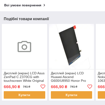
Всі умови повернення
Подібні товари компанії
Дисплей (екран) LCD Asus
Дисплей (екран) LCD
Дисп
ZenPad C Z370CG with
Huawei Ascend
Noki
touchscreen White Original
G600/U8950 Honor Pro
1063
Original
Origi
666,90
666,90
666
₴
₴
741 ₴
741 ₴
Купити
Купити