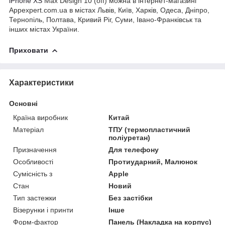
iPhone XS
Max Design 10 (off) можна в інтернет-магазині
Appexpert.com.ua в містах Львів, Київ, Харків, Одеса, Дніпро,
Тернопіль, Полтава, Кривий Ріг, Суми, Івано-Франківськ та
інших містах України.
Приховати
Характеристики
Основні
Країна виробник
Китай
Матеріал
ТПУ (термопластичний
поліуретан)
Призначення
Для телефону
Особливості
Протиударний, Малюнок
Сумісність з
Apple
Стан
Новий
Тип застежки
Без застібки
Візерунки і принти
Інше
Форм-фактор
Панель (Накладка на корпус)