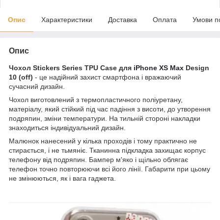
Опис
Характеристики
Доставка
Оплата
Умови п
Опис
Чохол Stickers Series TPU Case для
iPhone XS Max
Design
10 (off)
- це надійний захист смартфона і вражаючий
сучасний дизайн.
Чохол виготовлений з термопластичного поліуретану,
матеріалу, який стійкий під час падіння з висоти, до утворення
подряпин, зміни температури. На тильній стороні накладки
знаходиться індивідуальний дизайн.
Малюнок нанесений у кілька проходів і тому практично не
стирається, і не тьмяніє. Тканинна підкладка захищає корпус
телефону від подряпин. Бампер м'яко і щільно облягає
телефон точно повторюючи всі його лінії. Габарити при цьому
не змінюються, як і вага гаджета.