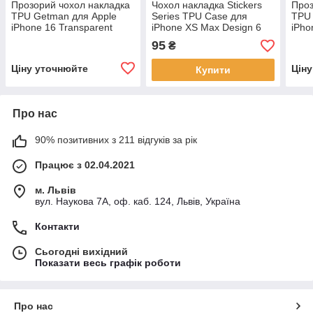
Прозорий чохол накладка
Чохол накладка Stickers
Проз
TPU Getman для Apple
Series TPU Case для
TPU 
iPhone 16 Transparent
iPhone XS Max Design 6
iPho
(radiate positivity)
Tran
95
₴
Ціну уточнюйте
Цін
Купити
Про нас
90% позитивних з 211 відгуків за рік
Працює з 02.04.2021
м. Львів
вул. Наукова 7А, оф. каб. 124, Львів, Україна
Контакти
Сьогодні вихідний
Показати весь графік роботи
Про нас