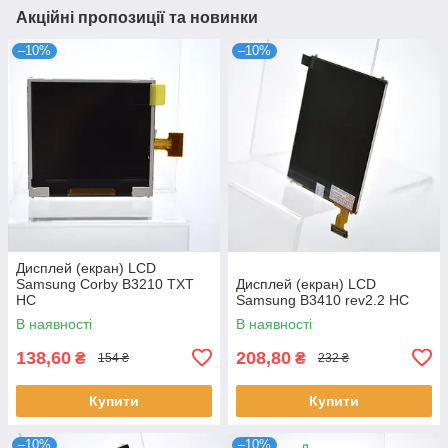
Акційні пропозиції та новинки
–10%
–10%
Дисплей (екран) LCD
Samsung Corby B3210 TXT
Дисплей (екран) LCD
HC
Samsung B3410 rev2.2 HC
В наявності
В наявності
138,60
208,80
₴
₴
154 ₴
232 ₴
Купити
Купити
–10%
–10%