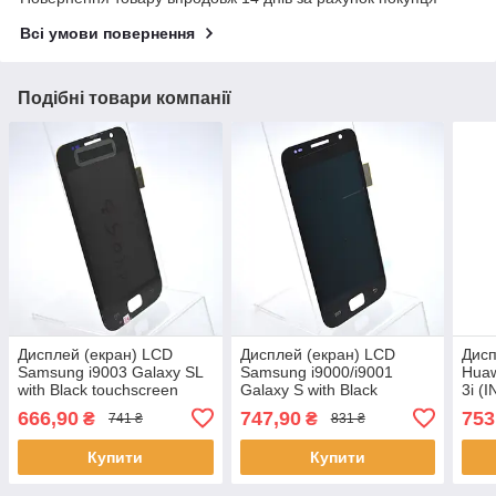
Всі умови повернення
Подібні товари компанії
Дисплей (екран) LCD
Дисплей (екран) LCD
Дисп
Samsung i9003 Galaxy SL
Samsung i9000/i9001
Huaw
with Black touchscreen
Galaxy S with Black
3i (
Original
touchscreen Original
тачс
666,90
747,90
753
₴
₴
741 ₴
831 ₴
Купити
Купити