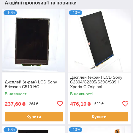
Акційні пропозиції та новинки
–10%
–10%
Дисплей (екран) LCD Sony
Дисплей (екран) LCD Sony
C2304/C2305/S39C/S39H
Ericsson C510 HC
Xperia C Original
В наявності
В наявності
237,60
476,10
₴
₴
264 ₴
529 ₴
Купити
Купити
–10%
–10%