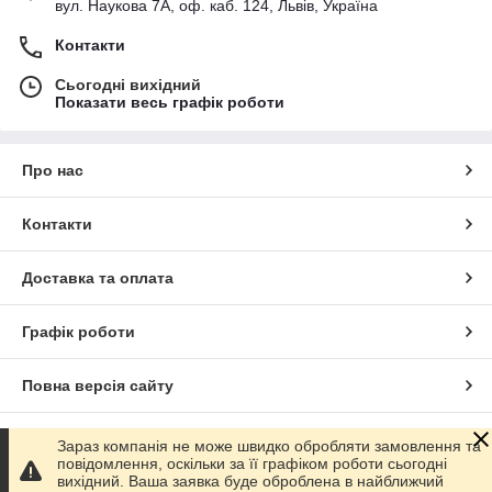
вул. Наукова 7А, оф. каб. 124, Львів, Україна
Контакти
Сьогодні вихідний
Показати весь графік роботи
Про нас
Контакти
Доставка та оплата
Графік роботи
Повна версія сайту
Сайт створено на маркетплейсі
Prom.ua
Зараз компанія не може швидко обробляти замовлення та
повідомлення, оскільки за її графіком роботи сьогодні
вихідний. Ваша заявка буде оброблена в найближчий