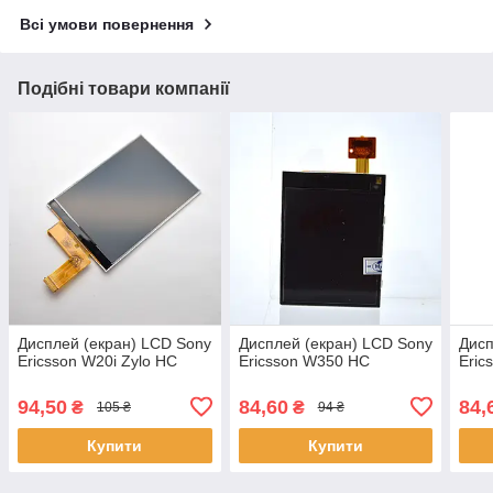
Всі умови повернення
Подібні товари компанії
Дисплей (екран) LCD Sony
Дисплей (екран) LCD Sony
Дисп
Ericsson W20i Zylo HC
Ericsson W350 HC
Eric
94,50
84,60
84,
₴
₴
105 ₴
94 ₴
Купити
Купити