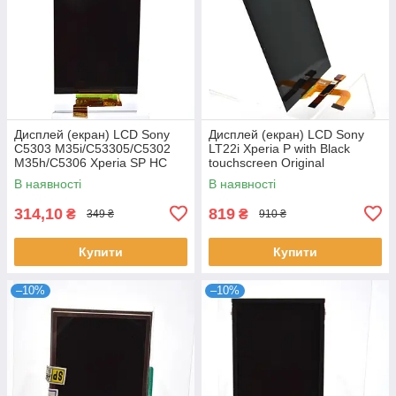
Дисплей (екран) LCD Sony
Дисплей (екран) LCD Sony
C5303 M35i/C53305/C5302
LT22i Xperia P with Black
M35h/C5306 Xperia SP HC
touchscreen Original
В наявності
В наявності
314,10
819
₴
₴
349 ₴
910 ₴
Купити
Купити
–10%
–10%