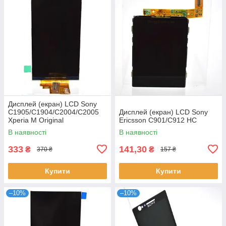
Дисплей (екран) LCD Sony
C1905/C1904/C2004/C2005
Дисплей (екран) LCD Sony
Xperia M Original
Ericsson C901/C912 HC
В наявності
В наявності
333
141,30
₴
₴
370 ₴
157 ₴
Купити
Купити
–10%
–10%